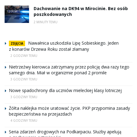
Dachowanie na DK94 w Mirocinie. Bez osób
poszkodowanych
2 MINUTY TEMU
Nawałnica uszkodziła Lipę Sobieskiego. Jeden
ZDJĘCIA
z konarów Drzewa Roku został złamany
2 GODZINY TEMU
Nietrzeźwy kierowca zatrzymany przez policję dwa razy tego
samego dnia. Miał w organizmie ponad 2 promile
3 GODZINY TEMU
Nowe spadochrony dla uczniów mieleckiej klasy lotniczej
3 GODZINY TEMU
Żółta naklejka może uratować życie. PKP przypomina zasady
bezpieczeństwa na przejazdach
4 GODZINY TEMU
Seria zdarzeń drogowych na Podkarpaciu. Służby apelują