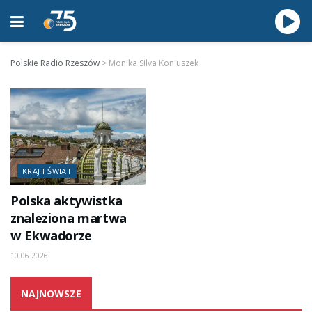
Polskie Radio Rzeszów
>
Monika Silva Koniuszek
KRAJ I ŚWIAT
Polska aktywistka
znaleziona martwa
w Ekwadorze
10.06.2026
NAJNOWSZE