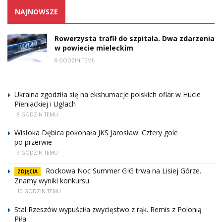
NAJNOWSZE
Rowerzysta trafił do szpitala. Dwa zdarzenia
w powiecie mieleckim
8 GODZIN TEMU
Ukraina zgodziła się na ekshumacje polskich ofiar w Hucie
Pieniackiej i Ugłach
8 GODZIN TEMU
Wisłoka Dębica pokonała JKS Jarosław. Cztery gole
po przerwie
9 GODZIN TEMU
Rockowa Noc Summer GIG trwa na Lisiej Górze.
ZDJĘCIA
Znamy wyniki konkursu
10 GODZIN TEMU
Stal Rzeszów wypuściła zwycięstwo z rąk. Remis z Polonią
Piła