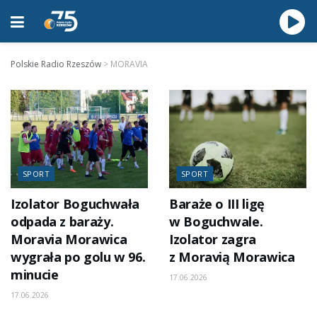
Polskie Radio Rzeszów
>
MORAVIA
SPORT
SPORT
Izolator Boguchwała
Baraże o III ligę
odpada z baraży.
w Boguchwale.
Moravia Morawica
Izolator zagra
wygrała po golu w 96.
z Moravią Morawica
minucie
17.06.2026
17.06.2026