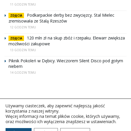
11 GODZIN TEMU
Podkarpackie derby bez zwycięzcy. Stal Mielec
ZDJĘCIA
zremisowała ze Stalą Rzeszów
12 GODZIN TEMU
120 mln zł na skup zbóż i rzepaku. Elewarr zwiększa
ZDJĘCIA
możliwości zakupowe
13 GODZIN TEMU
Piknik Pokoleń w Dębicy. Wieczorem Silent Disco pod gołym
niebem
14 GODZIN TEMU
Używamy ciasteczek, aby zapewnić najlepszą jakość
korzystania z naszej witryny.
Więcej informacji na temat plików cookie, których używamy,
oraz możliwości ich wyłączenia znajdziesz w ustawieniach.
Copyright © 2026Polskie Radio Rzeszów S.A. w likwidacj.