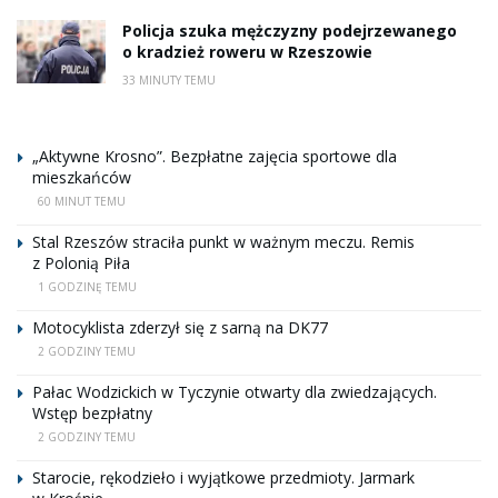
Policja szuka mężczyzny podejrzewanego
o kradzież roweru w Rzeszowie
33 MINUTY TEMU
„Aktywne Krosno”. Bezpłatne zajęcia sportowe dla
mieszkańców
60 MINUT TEMU
Stal Rzeszów straciła punkt w ważnym meczu. Remis
z Polonią Piła
1 GODZINĘ TEMU
Motocyklista zderzył się z sarną na DK77
2 GODZINY TEMU
Pałac Wodzickich w Tyczynie otwarty dla zwiedzających.
Wstęp bezpłatny
2 GODZINY TEMU
Starocie, rękodzieło i wyjątkowe przedmioty. Jarmark