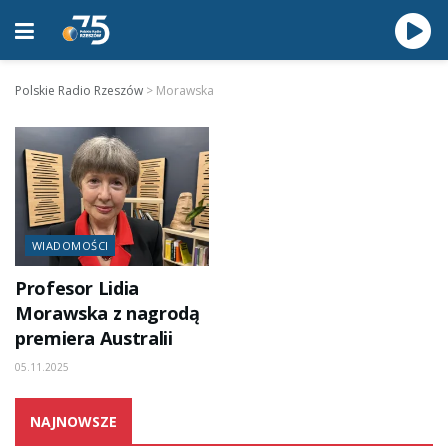
Polskie Radio Rzeszów
>
Morawska
WIADOMOŚCI
Profesor Lidia
Morawska z nagrodą
premiera Australii
05.11.2025
NAJNOWSZE