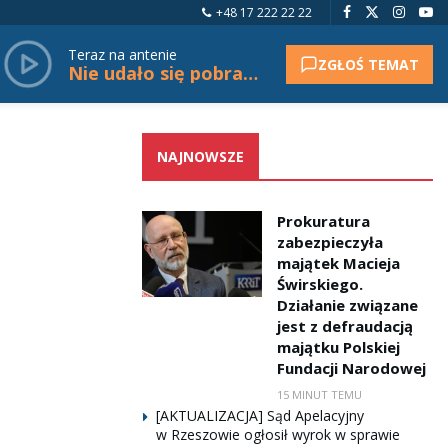
+48 17 222 22 22
Teraz na antenie
ZGŁOŚ TEMAT
Nie udało się pobrać tytułu.
NAJNOWSZE
Prokuratura
zabezpieczyła
majątek Macieja
Świrskiego.
Działanie związane
jest z defraudacją
majątku Polskiej
Fundacji Narodowej
15 MINUT TEMU
[AKTUALIZACJA] Sąd Apelacyjny
w Rzeszowie ogłosił wyrok w sprawie