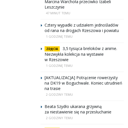
Marcina Warchoła przeciwko Izabeli
Leszczynie
47 MINUT TEMU
Cztery wypadki z udziałem jednośladów
od rana na drogach Rzeszowa i powiatu
1 GODZINĘ TEMU
3,5 tysiąca breloków z anime.
ZDJĘCIA
Niezwykła kolekcja na wystawie
w Rzeszowie
1 GODZINĘ TEMU
[AKTUALIZACJA] Potrącenie rowerzysty
na DK19 w Boguchwale. Koniec utrudnień
na trasie
2 GODZINY TEMU
Beata Szydło ukarana grzywną
za niestawienie się na przesłuchanie
2 GODZINY TEMU