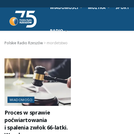
WIADOMOŚCI
MUZYKA
SPORT
RADIO
Polskie Radio Rzeszów
>
mordetstwo
WIADOMOŚCI
Proces w sprawie
poćwiartowania
i spalenia zwłok 66-latki.