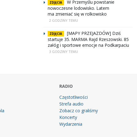
W Przemyślu powstanie
ZDJĘCIA
nowoczesne lodowisko. Latem
ma zmieniać się w rolkowisko
2 GODZINY TEMU
[MAPY PRZEJAZDÓW] Dziś
ZDJĘCIA
startuje 35. MARMA Rajd Rzeszowski. 85
załóg i sportowe emocje na Podkarpaciu
3 GODZINY TEMU
RADIO
Częstotliwości
Strefa audio
la
Zobacz co graliśmy
g
Koncerty
Wydarzenia