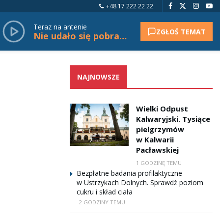
+48 17 222 22 22
Teraz na antenie
ZGŁOŚ TEMAT
Nie udało się pobrać tytułu.
NAJNOWSZE
Wielki Odpust
Kalwaryjski. Tysiące
pielgrzymów
w Kalwarii
Pacławskiej
1 GODZINĘ TEMU
Bezpłatne badania profilaktyczne
w Ustrzykach Dolnych. Sprawdź poziom
cukru i skład ciała
2 GODZINY TEMU