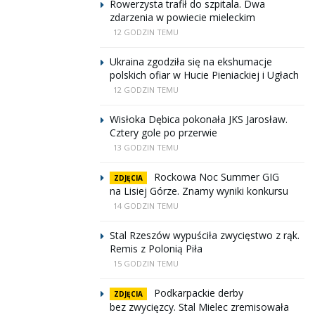
Rowerzysta trafił do szpitala. Dwa
zdarzenia w powiecie mieleckim
12 GODZIN TEMU
Ukraina zgodziła się na ekshumacje
polskich ofiar w Hucie Pieniackiej i Ugłach
12 GODZIN TEMU
Wisłoka Dębica pokonała JKS Jarosław.
Cztery gole po przerwie
13 GODZIN TEMU
Rockowa Noc Summer GIG
ZDJĘCIA
na Lisiej Górze. Znamy wyniki konkursu
14 GODZIN TEMU
Stal Rzeszów wypuściła zwycięstwo z rąk.
Remis z Polonią Piła
15 GODZIN TEMU
Podkarpackie derby
ZDJĘCIA
bez zwycięzcy. Stal Mielec zremisowała