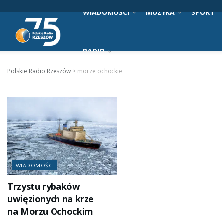
WIADOMOŚCI
MUZYKA
SPORT
RADIO
Polskie Radio Rzeszów
>
morze ochockie
WIADOMOŚCI
Trzystu rybaków
uwięzionych na krze
na Morzu Ochockim