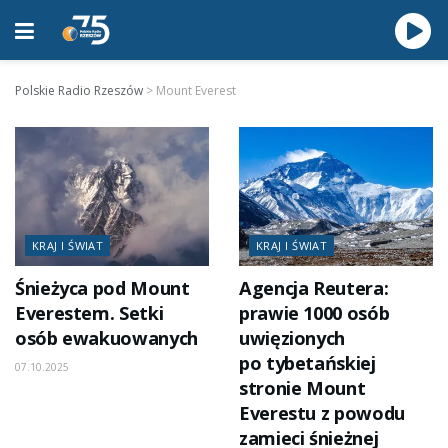
Polskie Radio Rzeszów
>
Mount Everest
KRAJ I ŚWIAT
KRAJ I ŚWIAT
Śnieżyca pod Mount
Agencja Reutera:
Everestem. Setki
prawie 1000 osób
osób ewakuowanych
uwięzionych
po tybetańskiej
07.10.2025
stronie Mount
Everestu z powodu
zamieci śnieżnej