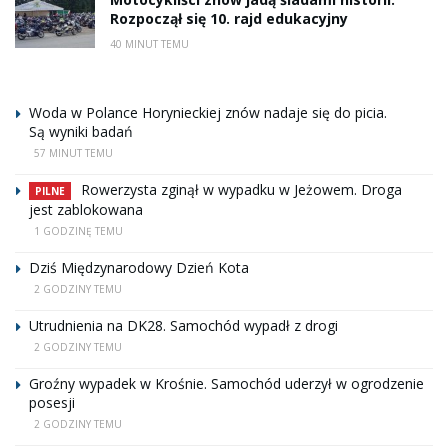
Rozpoczął się 10. rajd edukacyjny
40 MINUT TEMU
Woda w Polance Horynieckiej znów nadaje się do picia.
Są wyniki badań
57 MINUT TEMU
Rowerzysta zginął w wypadku w Jeżowem. Droga
PILNE
jest zablokowana
1 GODZINĘ TEMU
Dziś Międzynarodowy Dzień Kota
2 GODZINY TEMU
Utrudnienia na DK28. Samochód wypadł z drogi
2 GODZINY TEMU
Groźny wypadek w Krośnie. Samochód uderzył w ogrodzenie
posesji
2 GODZINY TEMU