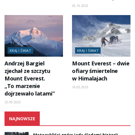
05.10.2025
KRAJ I ŚWIAT
KRAJ I ŚWIAT
Andrzej Bargiel
Mount Everest – dwie
zjechał ze szczytu
ofiary śmiertelne
Mount Everest.
w Himalajach
„To marzenie
16.05.2025
dojrzewało latami”
25.09.2025
NAJNOWSZE
Motocykliści znów jadą śladami historii.