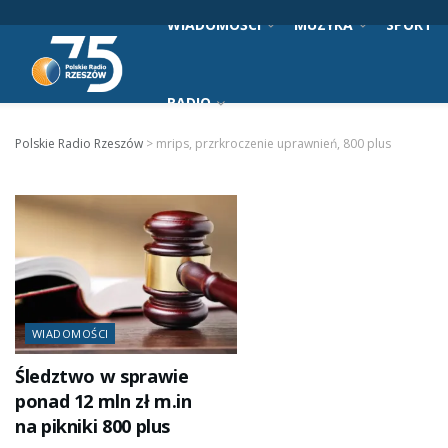
WIADOMOŚCI
MUZYKA
SPORT
RADIO
Polskie Radio Rzeszów
>
mrips, przrkroczenie uprawnień, 800 plus
WIADOMOŚCI
Śledztwo w sprawie
ponad 12 mln zł m.in
na pikniki 800 plus