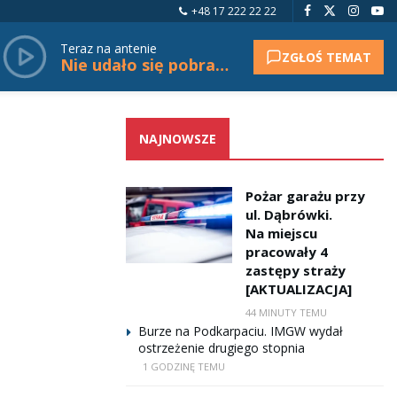
+48 17 222 22 22
Teraz na antenie
ZGŁOŚ TEMAT
Nie udało się pobrać tytułu.
NAJNOWSZE
Pożar garażu przy
ul. Dąbrówki.
Na miejscu
pracowały 4
zastępy straży
[AKTUALIZACJA]
44 MINUTY TEMU
Burze na Podkarpaciu. IMGW wydał
ostrzeżenie drugiego stopnia
1 GODZINĘ TEMU