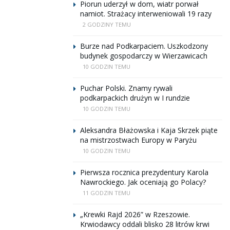
Piorun uderzył w dom, wiatr porwał
namiot. Strażacy interweniowali 19 razy
2 GODZINY TEMU
Burze nad Podkarpaciem. Uszkodzony
budynek gospodarczy w Wierzawicach
10 GODZIN TEMU
Puchar Polski. Znamy rywali
podkarpackich drużyn w I rundzie
10 GODZIN TEMU
Aleksandra Błażowska i Kaja Skrzek piąte
na mistrzostwach Europy w Paryżu
10 GODZIN TEMU
Pierwsza rocznica prezydentury Karola
Nawrockiego. Jak oceniają go Polacy?
11 GODZIN TEMU
„Krewki Rajd 2026” w Rzeszowie.
Krwiodawcy oddali blisko 28 litrów krwi