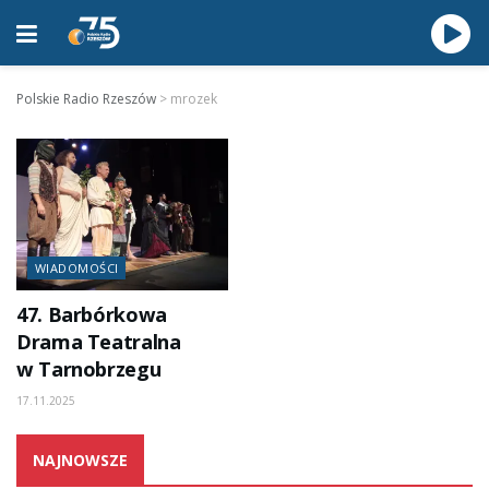
Polskie Radio Rzeszów
>
mrozek
WIADOMOŚCI
47. Barbórkowa
Drama Teatralna
w Tarnobrzegu
17.11.2025
NAJNOWSZE