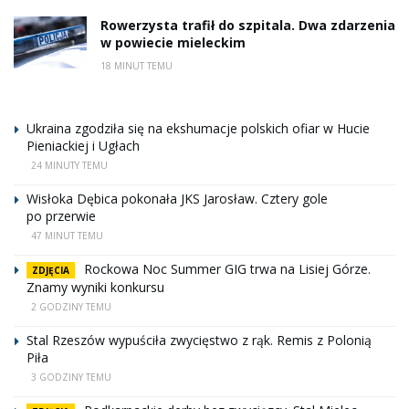
Rowerzysta trafił do szpitala. Dwa zdarzenia
w powiecie mieleckim
18 MINUT TEMU
Ukraina zgodziła się na ekshumacje polskich ofiar w Hucie
Pieniackiej i Ugłach
24 MINUTY TEMU
Wisłoka Dębica pokonała JKS Jarosław. Cztery gole
po przerwie
47 MINUT TEMU
Rockowa Noc Summer GIG trwa na Lisiej Górze.
ZDJĘCIA
Znamy wyniki konkursu
2 GODZINY TEMU
Stal Rzeszów wypuściła zwycięstwo z rąk. Remis z Polonią
Piła
3 GODZINY TEMU