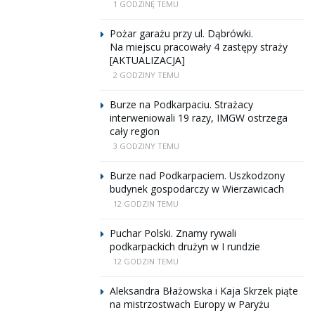
1 GODZINĘ TEMU
Pożar garażu przy ul. Dąbrówki.
Na miejscu pracowały 4 zastępy straży
[AKTUALIZACJA]
2 GODZINY TEMU
Burze na Podkarpaciu. Strażacy
interweniowali 19 razy, IMGW ostrzega
cały region
3 GODZINY TEMU
Burze nad Podkarpaciem. Uszkodzony
budynek gospodarczy w Wierzawicach
12 GODZIN TEMU
Puchar Polski. Znamy rywali
podkarpackich drużyn w I rundzie
12 GODZIN TEMU
Aleksandra Błażowska i Kaja Skrzek piąte
na mistrzostwach Europy w Paryżu