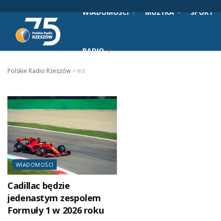
WIADOMOŚCI
MUZYKA
SPORT
RADIO
Polskie Radio Rzeszów
>
mś
WIADOMOŚCI
Cadillac będzie
jedenastym zespolem
Formuły 1 w 2026 roku