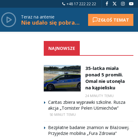
+48 17 222 22 22
Teraz na antenie
ZGŁOŚ TEMAT
Nie udało się pobrać tytułu.
NAJNOWSZE
35-latka miała
ponad 5 promili.
Omal nie utonęła
na kąpielisku
24 MINUTY TEMU
Caritas zbiera wyprawki szkolne. Rusza
akcja „Tornister Pełen Uśmiechów”
50 MINUT TEMU
Bezpłatne badanie znamion w Błażowej.
Przyjedzie mobilna „Fura Zdrowia”