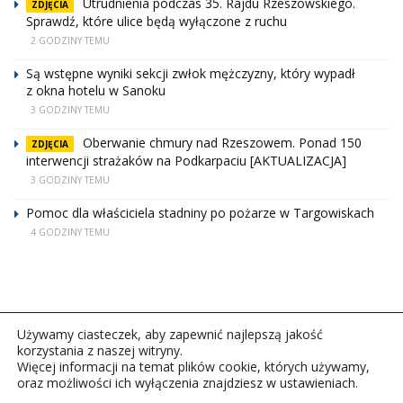
Utrudnienia podczas 35. Rajdu Rzeszowskiego.
ZDJĘCIA
Sprawdź, które ulice będą wyłączone z ruchu
2 GODZINY TEMU
Są wstępne wyniki sekcji zwłok mężczyzny, który wypadł
z okna hotelu w Sanoku
3 GODZINY TEMU
Oberwanie chmury nad Rzeszowem. Ponad 150
ZDJĘCIA
interwencji strażaków na Podkarpaciu [AKTUALIZACJA]
3 GODZINY TEMU
Pomoc dla właściciela stadniny po pożarze w Targowiskach
4 GODZINY TEMU
Używamy ciasteczek, aby zapewnić najlepszą jakość
korzystania z naszej witryny.
Więcej informacji na temat plików cookie, których używamy,
oraz możliwości ich wyłączenia znajdziesz w ustawieniach.
Copyright © 2026Polskie Radio Rzeszów S.A. w likwidacj.