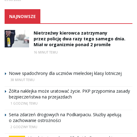
NAJNOWSZE
Nietrzeźwy kierowca zatrzymany
przez policję dwa razy tego samego dnia.
Miał w organizmie ponad 2 promile
16 MINUT TEMU
Nowe spadochrony dla uczniów mieleckiej klasy lotniczej
38 MINUT TEMU
Żółta naklejka może uratować życie. PKP przypomina zasady
bezpieczeństwa na przejazdach
1 GODZINĘ TEMU
Seria zdarzeń drogowych na Podkarpaciu. Służby apelują
o zachowanie ostrożności
2 GODZINY TEMU