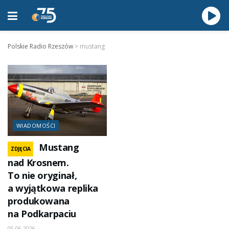
Polskie Radio Rzeszów
>
mustang
WIADOMOŚCI
Mustang
ZDJĘCIA
nad Krosnem.
To nie oryginał,
a wyjątkowa replika
produkowana
na Podkarpaciu
05.06.2026