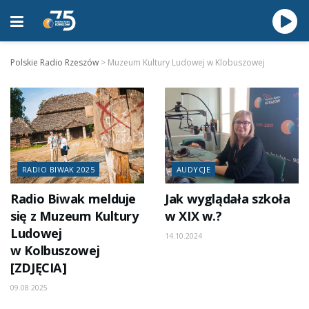
Polskie Radio Rzeszów
>
Muzeum Kultury Ludowej w Klobuszowej
RADIO BIWAK 2025
AUDYCJE
Radio Biwak melduje
Jak wyglądała szkoła
się z Muzeum Kultury
w XIX w.?
Ludowej
14.10.2024
w Kolbuszowej
[ZDJĘCIA]
09.08.2025