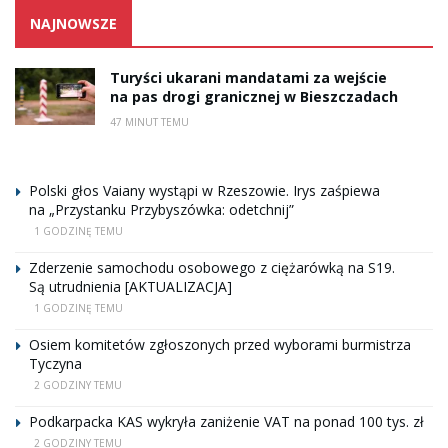
NAJNOWSZE
Turyści ukarani mandatami za wejście
na pas drogi granicznej w Bieszczadach
47 MINUT TEMU
Polski głos Vaiany wystąpi w Rzeszowie. Irys zaśpiewa
na „Przystanku Przybyszówka: odetchnij”
1 GODZINĘ TEMU
Zderzenie samochodu osobowego z ciężarówką na S19.
Są utrudnienia [AKTUALIZACJA]
1 GODZINĘ TEMU
Osiem komitetów zgłoszonych przed wyborami burmistrza
Tyczyna
2 GODZINY TEMU
Podkarpacka KAS wykryła zaniżenie VAT na ponad 100 tys. zł
2 GODZINY TEMU