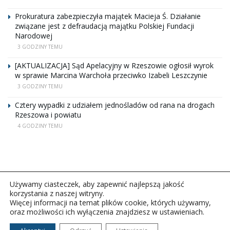
Prokuratura zabezpieczyła majątek Macieja Ś. Działanie
związane jest z defraudacją majątku Polskiej Fundacji
Narodowej
3 GODZINY TEMU
[AKTUALIZACJA] Sąd Apelacyjny w Rzeszowie ogłosił wyrok
w sprawie Marcina Warchoła przeciwko Izabeli Leszczynie
3 GODZINY TEMU
Cztery wypadki z udziałem jednośladów od rana na drogach
Rzeszowa i powiatu
4 GODZINY TEMU
Używamy ciasteczek, aby zapewnić najlepszą jakość
korzystania z naszej witryny.
Więcej informacji na temat plików cookie, których używamy,
oraz możliwości ich wyłączenia znajdziesz w ustawieniach.
Copyright © 2026Polskie Radio Rzeszów S.A. w likwidacj.
Wszelkie prawa zastrzeżone.