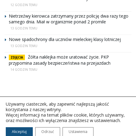
12 GODZIN TEMU
Nietrzeźwy kierowca zatrzymany przez policję dwa razy tego
samego dnia. Miał w organizmie ponad 2 promile
13 GODZIN TEMU
Nowe spadochrony dla uczniów mieleckiej klasy lotniczej
13 GODZIN TEMU
Żółta naklejka może uratować życie. PKP
ZDJĘCIA
przypomina zasady bezpieczeństwa na przejazdach
14 GODZIN TEMU
Używamy ciasteczek, aby zapewnić najlepszą jakość
korzystania z naszej witryny.
Więcej informacji na temat plików cookie, których używamy,
oraz możliwości ich wyłączenia znajdziesz w ustawieniach.
Copyright © 2026Polskie Radio Rzeszów S.A. w likwidacj.
Wszelkie prawa zastrzeżone.
Akceptuj
Odrzuć
Ustawienia