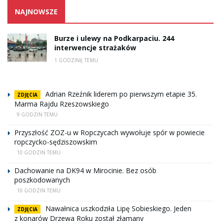
NAJNOWSZE
Burze i ulewy na Podkarpaciu. 244
interwencje strażaków
1 GODZINĘ TEMU
Adrian Rzeźnik liderem po pierwszym etapie 35.
ZDJĘCIA
Marma Rajdu Rzeszowskiego
9 GODZIN TEMU
Przyszłość ZOZ-u w Ropczycach wywołuje spór w powiecie
ropczycko-sędziszowskim
10 GODZIN TEMU
Dachowanie na DK94 w Mirocinie. Bez osób
poszkodowanych
10 GODZIN TEMU
Nawałnica uszkodziła Lipę Sobieskiego. Jeden
ZDJĘCIA
z konarów Drzewa Roku został złamany