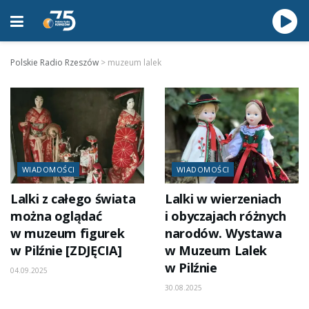
Polskie Radio Rzeszów
>
muzeum lalek
WIADOMOŚCI
WIADOMOŚCI
Lalki z całego świata
Lalki w wierzeniach
można oglądać
i obyczajach różnych
w muzeum figurek
narodów. Wystawa
w Pilźnie [ZDJĘCIA]
w Muzeum Lalek
w Pilźnie
04.09.2025
30.08.2025