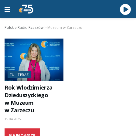
Polskie Radio Rzeszów
>
Muzeum w Zarzeczu
TU I TERAZ
Rok Włodzimierza
Dzieduszyckiego
w Muzeum
w Zarzeczu
15.04.2025
NAJNOWSZE