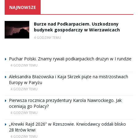
NAJNOWSZE
Burze nad Podkarpaciem. Uszkodzony
budynek gospodarczy w Wierzawicach
4 GODZINY TEMU
Puchar Polski. Znamy rywali podkarpackich drużyn w I rundzie
4 GODZINY TEMU
Aleksandra Błażowska i Kaja Skrzek piąte na mistrzostwach
Europy w Paryżu
4 GODZINY TEMU
Pierwsza rocznica prezydentury Karola Nawrockiego. Jak
oceniają go Polacy?
4 GODZINY TEMU
„Krewki Rajd 2026” w Rzeszowie. Krwiodawcy oddali blisko
28 litrów krwi
4 GODZINY TEMU