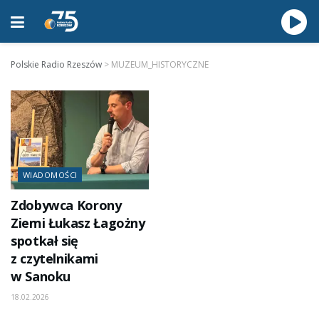
Polskie Radio Rzeszów
>
MUZEUM_HISTORYCZNE
WIADOMOŚCI
Zdobywca Korony
Ziemi Łukasz Łagożny
spotkał się
z czytelnikami
w Sanoku
18.02.2026