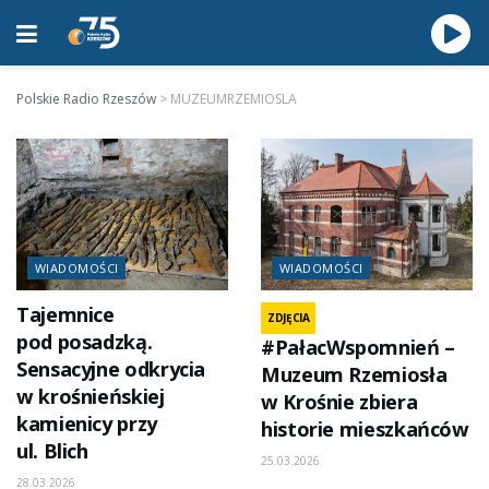
Polskie Radio Rzeszów
>
MUZEUMRZEMIOSLA
WIADOMOŚCI
WIADOMOŚCI
Tajemnice
ZDJĘCIA
pod posadzką.
#PałacWspomnień –
Sensacyjne odkrycia
Muzeum Rzemiosła
w krośnieńskiej
w Krośnie zbiera
kamienicy przy
historie mieszkańców
ul. Blich
25.03.2026
28.03.2026