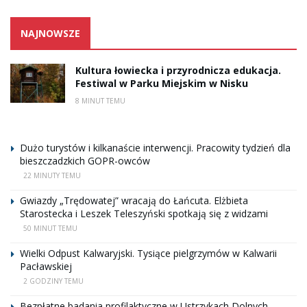
NAJNOWSZE
Kultura łowiecka i przyrodnicza edukacja.
Festiwal w Parku Miejskim w Nisku
8 MINUT TEMU
Dużo turystów i kilkanaście interwencji. Pracowity tydzień dla
bieszczadzkich GOPR-owców
22 MINUTY TEMU
Gwiazdy „Trędowatej” wracają do Łańcuta. Elżbieta
Starostecka i Leszek Teleszyński spotkają się z widzami
50 MINUT TEMU
Wielki Odpust Kalwaryjski. Tysiące pielgrzymów w Kalwarii
Pacławskiej
2 GODZINY TEMU
Bezpłatne badania profilaktyczne w Ustrzykach Dolnych.