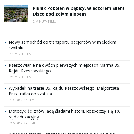
Piknik Pokoleń w Dębicy. Wieczorem Silent
Disco pod gołym niebem
2 MINUTY TEMU
Nowy samochód do transportu pacjentów w mieleckim
szpitalu
13 MINUT TEMU
Rzeszowianie na dwóch pierwszych miejscach Marma 35.
Rajdu Rzeszowskiego
29 MINUT TEMU
Wypadek na trasie 35. Rajdu Rzeszowskiego. Małgorzata
Prus trafiła do szpitala
1 GODZINĘ TEMU
Motocykliści znów jadą śladami historii. Rozpoczął się 10.
rajd edukacyjny
2 GODZINY TEMU