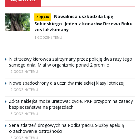
Nawałnica uszkodziła Lipę
ZDJĘCIA
Sobieskiego. Jeden z konarów Drzewa Roku
został złamany
1 GODZINĘ TEMU
Nietrzeźwy kierowca zatrzymany przez policję dwa razy tego
samego dnia. Miał w organizmie ponad 2 promile
2 GODZINY TEMU
Nowe spadochrony dla uczniów mieleckiej klasy lotniczej
2 GODZINY TEMU
Żółta naklejka może uratować życie. PKP przypomina zasady
bezpieczeństwa na przejazdach
3 GODZINY TEMU
Seria zdarzeń drogowych na Podkarpaciu. Służby apelują
o zachowanie ostrożności
3 GODZINY TEMU