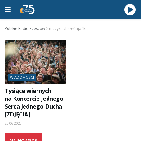
Polskie Radio Rzeszów
>
muzyka chrześcijańka
WIADOMOŚCI
Tysiące wiernych
na Koncercie Jednego
Serca Jednego Ducha
[ZDJĘCIA]
20.06.2025
NAJNOWSZE