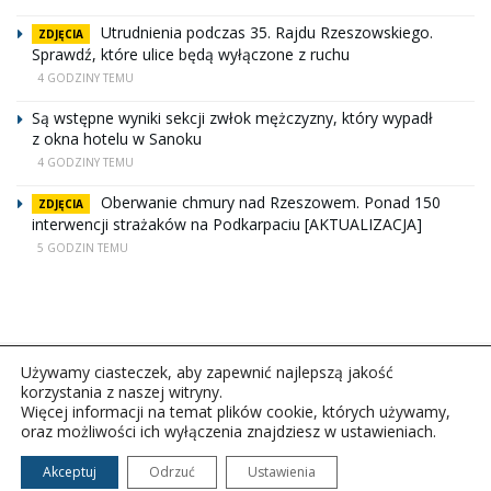
Utrudnienia podczas 35. Rajdu Rzeszowskiego.
ZDJĘCIA
Sprawdź, które ulice będą wyłączone z ruchu
4 GODZINY TEMU
Są wstępne wyniki sekcji zwłok mężczyzny, który wypadł
z okna hotelu w Sanoku
4 GODZINY TEMU
Oberwanie chmury nad Rzeszowem. Ponad 150
ZDJĘCIA
interwencji strażaków na Podkarpaciu [AKTUALIZACJA]
5 GODZIN TEMU
Używamy ciasteczek, aby zapewnić najlepszą jakość
korzystania z naszej witryny.
Więcej informacji na temat plików cookie, których używamy,
oraz możliwości ich wyłączenia znajdziesz w ustawieniach.
Copyright © 2026Polskie Radio Rzeszów S.A. w likwidacj.
Wszelkie prawa zastrzeżone.
Akceptuj
Odrzuć
Ustawienia