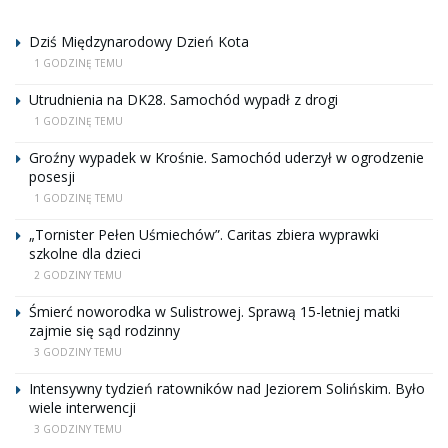
Dziś Międzynarodowy Dzień Kota
1 GODZINĘ TEMU
Utrudnienia na DK28. Samochód wypadł z drogi
1 GODZINĘ TEMU
Groźny wypadek w Krośnie. Samochód uderzył w ogrodzenie
posesji
1 GODZINĘ TEMU
„Tornister Pełen Uśmiechów”. Caritas zbiera wyprawki
szkolne dla dzieci
2 GODZINY TEMU
Śmierć noworodka w Sulistrowej. Sprawą 15-letniej matki
zajmie się sąd rodzinny
3 GODZINY TEMU
Intensywny tydzień ratowników nad Jeziorem Solińskim. Było
wiele interwencji
3 GODZINY TEMU