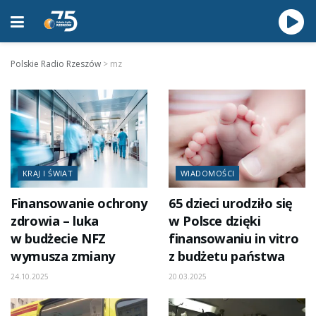
Polskie Radio Rzeszów
>
mz
KRAJ I ŚWIAT
WIADOMOŚCI
Finansowanie ochrony
65 dzieci urodziło się
zdrowia – luka
w Polsce dzięki
w budżecie NFZ
finansowaniu in vitro
wymusza zmiany
z budżetu państwa
24.10.2025
20.03.2025