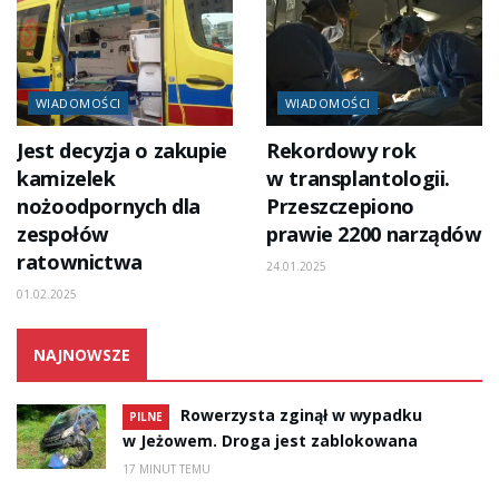
WIADOMOŚCI
WIADOMOŚCI
Jest decyzja o zakupie
Rekordowy rok
kamizelek
w transplantologii.
nożoodpornych dla
Przeszczepiono
zespołów
prawie 2200 narządów
ratownictwa
24.01.2025
01.02.2025
NAJNOWSZE
Rowerzysta zginął w wypadku
PILNE
w Jeżowem. Droga jest zablokowana
17 MINUT TEMU