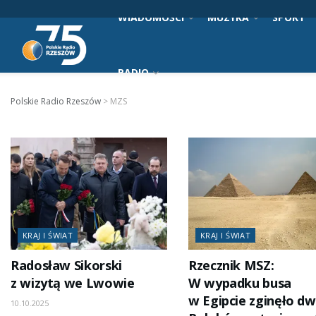
WIADOMOŚCI
MUZYKA
SPORT
RADIO
Polskie Radio Rzeszów
>
MZS
KRAJ I ŚWIAT
KRAJ I ŚWIAT
Radosław Sikorski
Rzecznik MSZ:
z wizytą we Lwowie
W wypadku busa
w Egipcie zginęło dw
10.10.2025