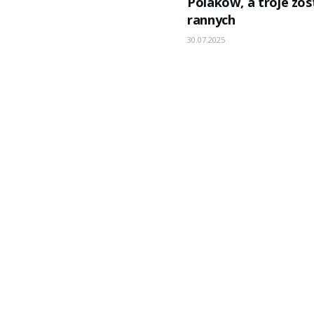
Polaków, a troje zos
rannych
30.07.2025