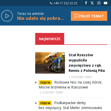
+48 17 222 22 22
Teraz na antenie
ZGŁOŚ TEMAT
Nie udało się pobrać tytułu.
NAJNOWSZE
Stal Rzeszów
wypuściła
zwycięstwo z rąk.
Remis z Polonią Piła
1 GODZINĘ TEMU
Rockowa Noc na Lisiej Górze.
ZDJĘCIA
Mocne brzmienia w Rzeszowie
2 GODZINY TEMU
Podkarpackie derby
ZDJĘCIA
bez zwycięzcy. Stal Mielec zremisowała