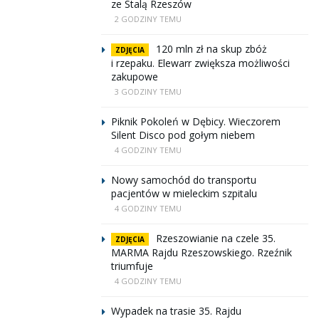
ze Stalą Rzeszów
2 GODZINY TEMU
120 mln zł na skup zbóż
ZDJĘCIA
i rzepaku. Elewarr zwiększa możliwości
zakupowe
3 GODZINY TEMU
Piknik Pokoleń w Dębicy. Wieczorem
Silent Disco pod gołym niebem
4 GODZINY TEMU
Nowy samochód do transportu
pacjentów w mieleckim szpitalu
4 GODZINY TEMU
Rzeszowianie na czele 35.
ZDJĘCIA
MARMA Rajdu Rzeszowskiego. Rzeźnik
triumfuje
4 GODZINY TEMU
Wypadek na trasie 35. Rajdu