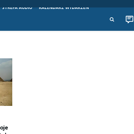
STREFA AUDIO
KALENDARZ WYDARZEŃ
oje