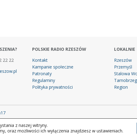
SZENIA?
POLSKIE RADIO RZESZÓW
LOKALNIE
2 22 22
Kontakt
Rzeszów
Kampanie społeczne
Przemyśl
eszow.pl
Patronaty
Stalowa Wo
Regulaminy
Tarnobrze
Polityka prywatności
Region
m17
stania z naszej witryny.
 prawa zastrzeżone.
my, oraz możliwości ich wyłączenia znajdziesz w ustawieniach.