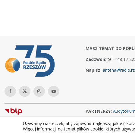
MASZ TEMAT DO PORU
Zadzwoń:
tel. +48 17 22
Napisz:
antena@radio.rz
PARTNERZY:
Audytoriu
Używamy ciasteczek, aby zapewnić najlepszą jakość korzy
Copyright © 2026Polskie Radio Rzeszów S.A. w likwidacj. Wszelkie
Więcej informacji na temat plików cookie, których używa