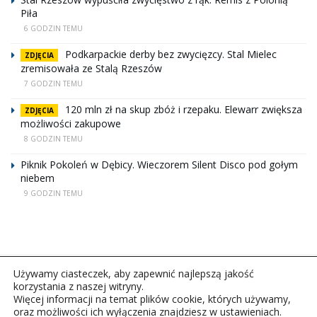
Piła
6 GODZIN TEMU
Podkarpackie derby bez zwycięzcy. Stal Mielec
ZDJĘCIA
zremisowała ze Stalą Rzeszów
7 GODZIN TEMU
120 mln zł na skup zbóż i rzepaku. Elewarr zwiększa
ZDJĘCIA
możliwości zakupowe
8 GODZIN TEMU
Piknik Pokoleń w Dębicy. Wieczorem Silent Disco pod gołym
niebem
9 GODZIN TEMU
Używamy ciasteczek, aby zapewnić najlepszą jakość
korzystania z naszej witryny.
Więcej informacji na temat plików cookie, których używamy,
oraz możliwości ich wyłączenia znajdziesz w ustawieniach.