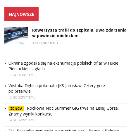
NAJNOWSZE
Rowerzysta trafił do szpitala. Dwa zdarzenia
w powiecie mieleckim
3 GODZINY TEMU
Ukraina zgodziła się na ekshumacje polskich ofiar w Hucie
Pieniackiej i Ugłach
3 GODZINY TEMU
Wisłoka Dębica pokonała JKS Jarosław. Cztery gole
po przerwie
3 GODZINY TEMU
Rockowa Noc Summer GIG trwa na Lisiej Górze.
ZDJĘCIA
Znamy wyniki konkursu
4 GODZINY TEMU
Stal Rzeszów wypuściła zwycięstwo z rąk. Remis z Polonią