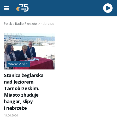
Polskie Radio Rzeszów
>
nabrzeze
WIADOMOŚCI
Stanica żeglarska
nad Jeziorem
Tarnobrzeskim.
Miasto zbuduje
hangar, slipy
i nabrzeże
19.06.2026