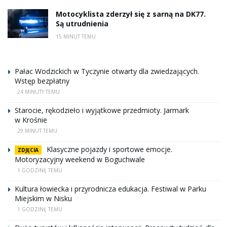
Motocyklista zderzył się z sarną na DK77.
Są utrudnienia
15 MINUT TEMU
Pałac Wodzickich w Tyczynie otwarty dla zwiedzających.
Wstęp bezpłatny
24 MINUTY TEMU
Starocie, rękodzieło i wyjątkowe przedmioty. Jarmark
w Krośnie
29 MINUT TEMU
Klasyczne pojazdy i sportowe emocje.
ZDJĘCIA
Motoryzacyjny weekend w Boguchwale
1 GODZINĘ TEMU
Kultura łowiecka i przyrodnicza edukacja. Festiwal w Parku
Miejskim w Nisku
1 GODZINĘ TEMU