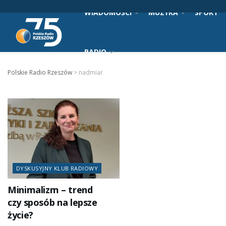
WIADOMOŚCI
MUZYKA
SPORT
RADIO
Polskie Radio Rzeszów
>
nadmiar
DYSKUSYJNY KLUB RADIOWY
Minimalizm – trend
czy sposób na lepsze
życie?