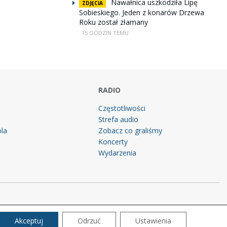
Nawałnica uszkodziła Lipę
ZDJĘCIA
Sobieskiego. Jeden z konarów Drzewa
Roku został złamany
15 GODZIN TEMU
RADIO
Częstotliwości
Strefa audio
la
Zobacz co graliśmy
g
Koncerty
Wydarzenia
Akceptuj
Odrzuć
Ustawienia