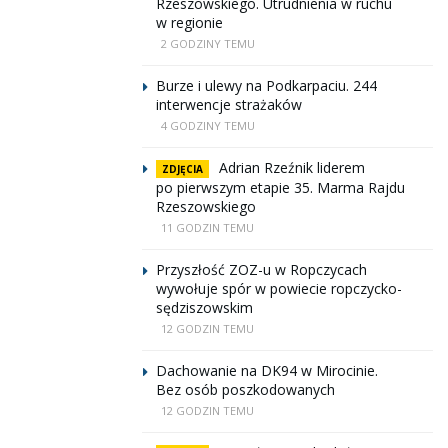
Rzeszowskiego. Utrudnienia w ruchu
w regionie
2 GODZINY TEMU
Burze i ulewy na Podkarpaciu. 244
interwencje strażaków
4 GODZINY TEMU
Adrian Rzeźnik liderem
ZDJĘCIA
po pierwszym etapie 35. Marma Rajdu
Rzeszowskiego
11 GODZIN TEMU
Przyszłość ZOZ-u w Ropczycach
wywołuje spór w powiecie ropczycko-
sędziszowskim
12 GODZIN TEMU
Dachowanie na DK94 w Mirocinie.
Bez osób poszkodowanych
12 GODZIN TEMU