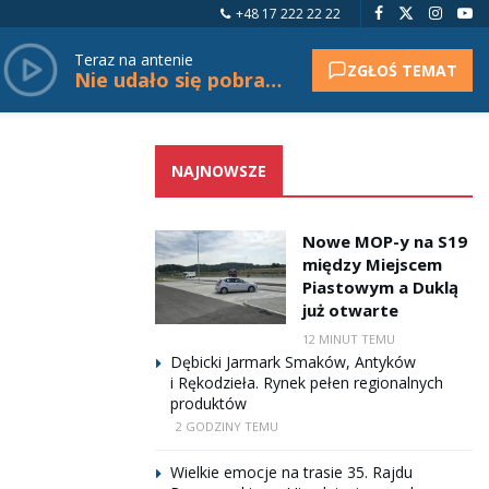
+48 17 222 22 22
Teraz na antenie
ZGŁOŚ TEMAT
Nie udało się pobrać tytułu.
NAJNOWSZE
Nowe MOP-y na S19
między Miejscem
Piastowym a Duklą
już otwarte
12 MINUT TEMU
Dębicki Jarmark Smaków, Antyków
i Rękodzieła. Rynek pełen regionalnych
produktów
2 GODZINY TEMU
Wielkie emocje na trasie 35. Rajdu