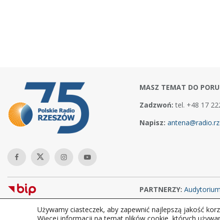
MASZ TEMAT DO PORU
Zadzwoń:
tel. +48 17 22
Napisz:
antena@radio.rz
PARTNERZY:
Audytoriu
Używamy ciasteczek, aby zapewnić najlepszą jakość korzy
Copyright © 2026Polskie Radio Rzeszów S.A. w likwidacj. Wszelkie
Więcej informacji na temat plików cookie, których używa