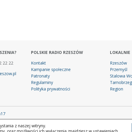
SZENIA?
POLSKIE RADIO RZESZÓW
LOKALNIE
2 22 22
Kontakt
Rzeszów
Kampanie społeczne
Przemyśl
eszow.pl
Patronaty
Stalowa Wo
Regulaminy
Tarnobrze
Polityka prywatności
Region
m17
stania z naszej witryny.
 prawa zastrzeżone.
my, oraz możliwości ich wyłączenia znajdziesz w ustawieniach.