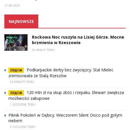
27.08.2025
NAJNOWSZE
Rockowa Noc ruszyła na Lisiej Górze. Mocne
brzmienia w Rzeszowie
50 MINUT TEMU
Podkarpackie derby bez zwycięzcy. Stal Mielec
ZDJĘCIA
zremisowała ze Stalą Rzeszów
54 MINUTY TEMU
120 mln zł na skup zbóż i rzepaku. Elewarr zwiększa
ZDJĘCIA
możliwości zakupowe
1 GODZINĘ TEMU
Piknik Pokoleń w Dębicy. Wieczorem Silent Disco pod gołym
niebem
2 GODZINY TEMU