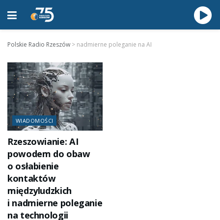
Polskie Radio Rzeszów
>
nadmierne poleganie na AI
WIADOMOŚCI
Rzeszowianie: AI
powodem do obaw
o osłabienie
kontaktów
międzyludzkich
i nadmierne poleganie
na technologii