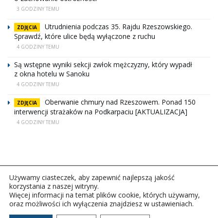
3 GODZINY TEMU
Utrudnienia podczas 35. Rajdu Rzeszowskiego.
ZDJĘCIA
Sprawdź, które ulice będą wyłączone z ruchu
4 GODZINY TEMU
Są wstępne wyniki sekcji zwłok mężczyzny, który wypadł
z okna hotelu w Sanoku
4 GODZINY TEMU
Oberwanie chmury nad Rzeszowem. Ponad 150
ZDJĘCIA
interwencji strażaków na Podkarpaciu [AKTUALIZACJA]
4 GODZINY TEMU
Używamy ciasteczek, aby zapewnić najlepszą jakość
korzystania z naszej witryny.
Więcej informacji na temat plików cookie, których używamy,
oraz możliwości ich wyłączenia znajdziesz w ustawieniach.
Copyright © 2026Polskie Radio Rzeszów S.A. w likwidacj.