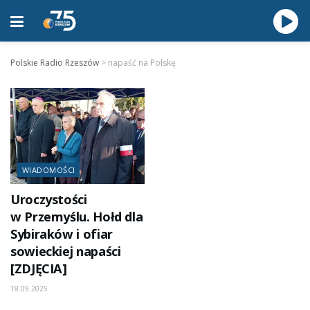
Polskie Radio Rzeszów
>
napaść na Polskę
WIADOMOŚCI
Uroczystości
w Przemyślu. Hołd dla
Sybiraków i ofiar
sowieckiej napaści
[ZDJĘCIA]
18.09.2025