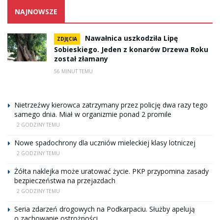
NAJNOWSZE
Nawałnica uszkodziła Lipę
ZDJĘCIA
Sobieskiego. Jeden z konarów Drzewa Roku
został złamany
56 MINUT TEMU
Nietrzeźwy kierowca zatrzymany przez policję dwa razy tego
samego dnia. Miał w organizmie ponad 2 promile
2 GODZINY TEMU
Nowe spadochrony dla uczniów mieleckiej klasy lotniczej
2 GODZINY TEMU
Żółta naklejka może uratować życie. PKP przypomina zasady
bezpieczeństwa na przejazdach
2 GODZINY TEMU
Seria zdarzeń drogowych na Podkarpaciu. Służby apelują
o zachowanie ostrożności