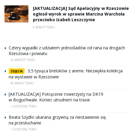
[AKTUALIZACJA] Sąd Apelacyjny w Rzeszowie
ogłosił wyrok w sprawie Marcina Warchoła
przeciwko Izabeli Leszczynie
6 MINUT TEMU
Cztery wypadki z udziałem jednośladów od rana na drogach
Rzeszowa i powiatu
22 MINUTY TEMU
3,5 tysiąca breloków z anime. Niezwykła kolekcja
ZDJĘCIA
na wystawie w Rzeszowie
45 MINUT TEMU
[AKTUALIZACJA] Potrącenie rowerzysty na DK19
w Boguchwale. Koniec utrudnień na trasie
1 GODZINĘ TEMU
Beata Szydło ukarana grzywną za niestawienie się
na przesłuchanie
1 GODZINĘ TEMU