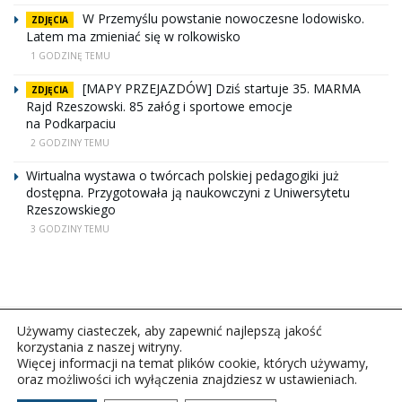
W Przemyślu powstanie nowoczesne lodowisko.
ZDJĘCIA
Latem ma zmieniać się w rolkowisko
1 GODZINĘ TEMU
[MAPY PRZEJAZDÓW] Dziś startuje 35. MARMA
ZDJĘCIA
Rajd Rzeszowski. 85 załóg i sportowe emocje
na Podkarpaciu
2 GODZINY TEMU
Wirtualna wystawa o twórcach polskiej pedagogiki już
dostępna. Przygotowała ją naukowczyni z Uniwersytetu
Rzeszowskiego
3 GODZINY TEMU
Używamy ciasteczek, aby zapewnić najlepszą jakość
korzystania z naszej witryny.
Więcej informacji na temat plików cookie, których używamy,
oraz możliwości ich wyłączenia znajdziesz w ustawieniach.
Copyright © 2026Polskie Radio Rzeszów S.A. w likwidacj.