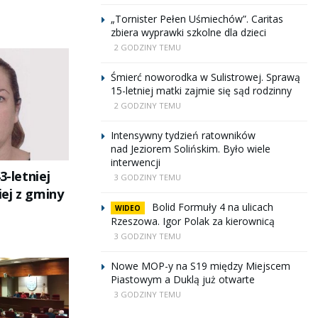
„Tornister Pełen Uśmiechów”. Caritas
zbiera wyprawki szkolne dla dzieci
2 GODZINY TEMU
Śmierć noworodka w Sulistrowej. Sprawą
15-letniej matki zajmie się sąd rodzinny
2 GODZINY TEMU
Intensywny tydzień ratowników
nad Jeziorem Solińskim. Było wiele
interwencji
3-letniej
3 GODZINY TEMU
ej z gminy
Bolid Formuły 4 na ulicach
WIDEO
Rzeszowa. Igor Polak za kierownicą
3 GODZINY TEMU
Nowe MOP-y na S19 między Miejscem
Piastowym a Duklą już otwarte
3 GODZINY TEMU