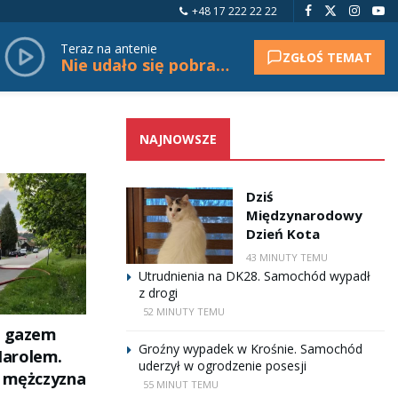
+48 17 222 22 22
Teraz na antenie
ZGŁOŚ TEMAT
Nie udało się pobrać tytułu.
NAJNOWSZE
Dziś
Międzynarodowy
Dzień Kota
43 MINUTY TEMU
Utrudnienia na DK28. Samochód wypadł
z drogi
52 MINUTY TEMU
z gazem
Groźny wypadek w Krośnie. Samochód
arolem.
uderzył w ogrodzenie posesji
i mężczyzna
55 MINUT TEMU