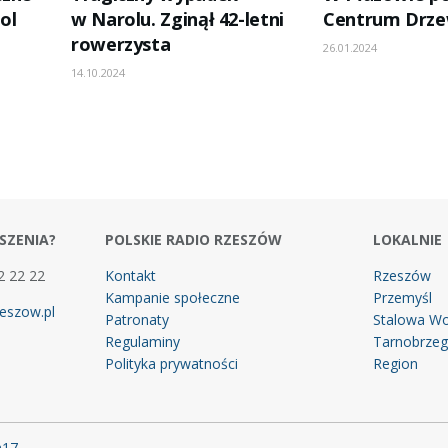
ol
w Narolu. Zginął 42-letni
Centrum Drze
rowerzysta
26.01.2024
14.10.2024
SZENIA?
POLSKIE RADIO RZESZÓW
LOKALNIE
2 22 22
Kontakt
Rzeszów
Kampanie społeczne
Przemyśl
eszow.pl
Patronaty
Stalowa Wo
Regulaminy
Tarnobrze
Polityka prywatności
Region
m17