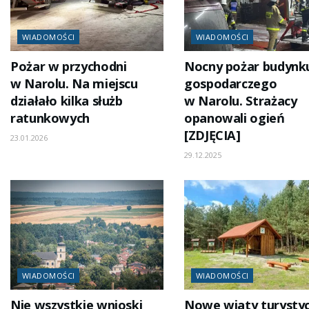
WIADOMOŚCI
WIADOMOŚCI
Pożar w przychodni
Nocny pożar budynk
w Narolu. Na miejscu
gospodarczego
działało kilka służb
w Narolu. Strażacy
ratunkowych
opanowali ogień
[ZDJĘCIA]
23.01.2026
29.12.2025
WIADOMOŚCI
WIADOMOŚCI
Nie wszystkie wnioski
Nowe wiaty turysty