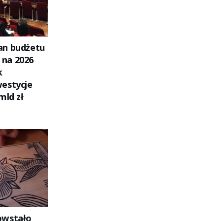
an budżetu
na 2026
k
estycje
mld zł
owstało