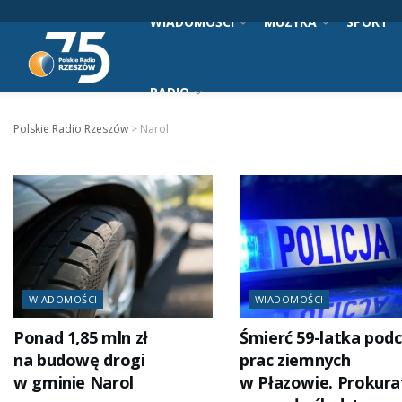
WIADOMOŚCI
MUZYKA
SPORT
RADIO
Polskie Radio Rzeszów
>
Narol
WIADOMOŚCI
WIADOMOŚCI
Ponad 1,85 mln zł
Śmierć 59-latka pod
na budowę drogi
prac ziemnych
w gminie Narol
w Płazowie. Prokura