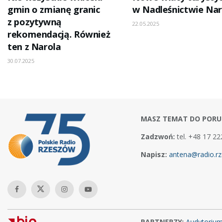
gmin o zmianę granic
w Nadleśnictwie Nar
z pozytywną
22.05.2025
rekomendacją. Również
ten z Narola
30.07.2025
MASZ TEMAT DO PORU
Zadzwoń:
tel. +48 17 22
Napisz:
antena@radio.rz
PARTNERZY:
Audytoriu