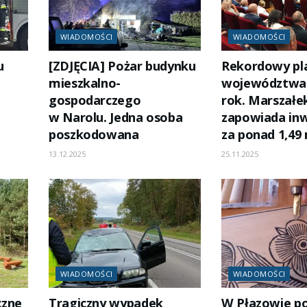
WIADOMOŚCI
WIADOMOŚCI
u
[ZDJĘCIA] Pożar budynku
Rekordowy pl
mieszkalno-
województwa 
gospodarczego
rok. Marszałe
w Narolu. Jedna osoba
zapowiada inw
poszkodowana
za ponad 1,49 
13.12.2025
25.11.2025
WIADOMOŚCI
WIADOMOŚCI
czne
Tragiczny wypadek
W Płazowie p