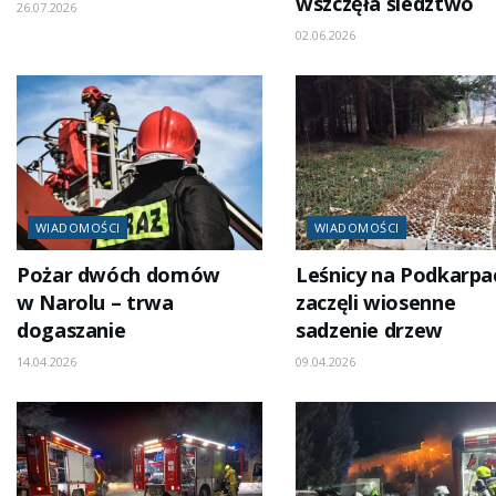
wszczęła śledztwo
26.07.2026
02.06.2026
WIADOMOŚCI
WIADOMOŚCI
Pożar dwóch domów
Leśnicy na Podkarpa
w Narolu – trwa
zaczęli wiosenne
dogaszanie
sadzenie drzew
14.04.2026
09.04.2026