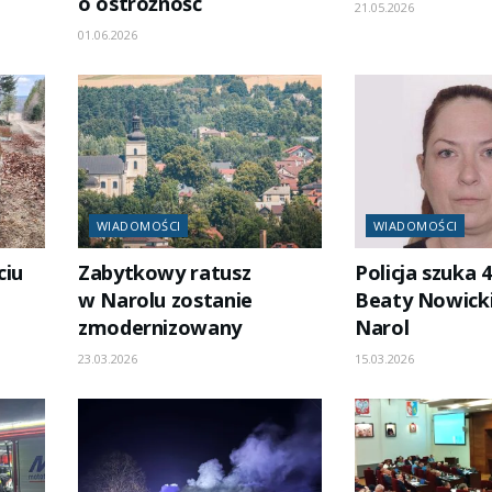
o ostrożność
21.05.2026
01.06.2026
WIADOMOŚCI
WIADOMOŚCI
ciu
Zabytkowy ratusz
Policja szuka 4
w Narolu zostanie
Beaty Nowicki
zmodernizowany
Narol
23.03.2026
15.03.2026