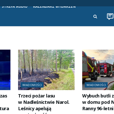
STREFA AUDIO
KALENDARZ WYDARZEŃ
WIADOMOŚCI
WIADOMOŚCI
czas
Trzeci pożar lasu
Wybuch butli 
w Nadleśnictwie Narol.
w domu pod N
tura
Leśnicy apelują
Ranny 96-letn