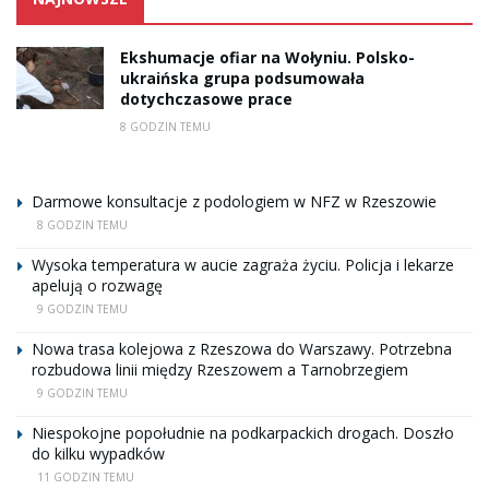
Ekshumacje ofiar na Wołyniu. Polsko-
ukraińska grupa podsumowała
dotychczasowe prace
8 GODZIN TEMU
Darmowe konsultacje z podologiem w NFZ w Rzeszowie
8 GODZIN TEMU
Wysoka temperatura w aucie zagraża życiu. Policja i lekarze
apelują o rozwagę
9 GODZIN TEMU
Nowa trasa kolejowa z Rzeszowa do Warszawy. Potrzebna
rozbudowa linii między Rzeszowem a Tarnobrzegiem
9 GODZIN TEMU
Niespokojne popołudnie na podkarpackich drogach. Doszło
do kilku wypadków
11 GODZIN TEMU