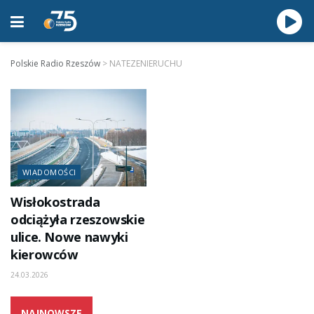
Polskie Radio Rzeszów
>
NATEZENIERUCHU
WIADOMOŚCI
Wisłokostrada
odciążyła rzeszowskie
ulice. Nowe nawyki
kierowców
24.03.2026
NAJNOWSZE