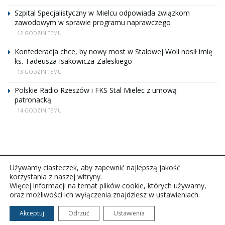
Szpital Specjalistyczny w Mielcu odpowiada związkom
zawodowym w sprawie programu naprawczego
12 GODZIN TEMU
Konfederacja chce, by nowy most w Stalowej Woli nosił imię
ks. Tadeusza Isakowicza-Zaleskiego
13 GODZIN TEMU
Polskie Radio Rzeszów i FKS Stal Mielec z umową
patronacką
14 GODZIN TEMU
Używamy ciasteczek, aby zapewnić najlepszą jakość
korzystania z naszej witryny.
Więcej informacji na temat plików cookie, których używamy,
oraz możliwości ich wyłączenia znajdziesz w ustawieniach.
Copyright © 2026Polskie Radio Rzeszów S.A. w likwidacj.
Wszelkie prawa zastrzeżone.
Akceptuj
Odrzuć
Ustawienia