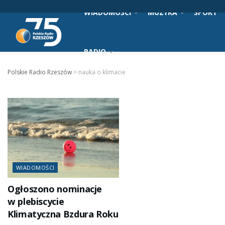
WIADOMOŚCI
MUZYKA
SPORT
RADIO
Polskie Radio Rzeszów
>
nauka o klimacie
WIADOMOŚCI
Ogłoszono nominacje
w plebiscycie
Klimatyczna Bzdura Roku