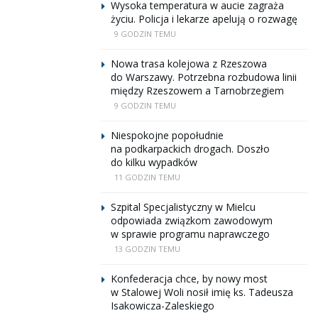
Wysoka temperatura w aucie zagraża
życiu. Policja i lekarze apelują o rozwagę
9 GODZIN TEMU
Nowa trasa kolejowa z Rzeszowa
do Warszawy. Potrzebna rozbudowa linii
między Rzeszowem a Tarnobrzegiem
9 GODZIN TEMU
Niespokojne popołudnie
na podkarpackich drogach. Doszło
do kilku wypadków
11 GODZIN TEMU
Szpital Specjalistyczny w Mielcu
odpowiada związkom zawodowym
w sprawie programu naprawczego
13 GODZIN TEMU
Konfederacja chce, by nowy most
w Stalowej Woli nosił imię ks. Tadeusza
Isakowicza-Zaleskiego