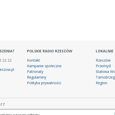
SZENIA?
POLSKIE RADIO RZESZÓW
LOKALNIE
2 22 22
Kontakt
Rzeszów
Kampanie społeczne
Przemyśl
eszow.pl
Patronaty
Stalowa Wo
Regulaminy
Tarnobrze
Polityka prywatności
Region
m17
stania z naszej witryny.