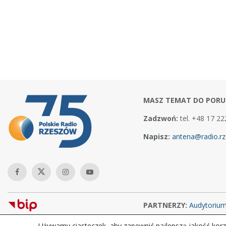
MASZ TEMAT DO PORU
Zadzwoń:
tel. +48 17 22
Napisz:
antena@radio.rz
PARTNERZY:
Audytoriu
Używamy ciasteczek, aby zapewnić najlepszą jakość korzy