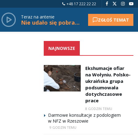
+48 17 222 22 22
Teraz na antenie
ZGŁOŚ TEMAT
Nie udało się pobrać tytułu.
NAJNOWSZE
Ekshumacje ofiar
na Wołyniu. Polsko-
ukraińska grupa
podsumowała
dotychczasowe
prace
8 GODZIN TEMU
Darmowe konsultacje z podologiem
w NFZ w Rzeszowie
9 GODZIN TEMU