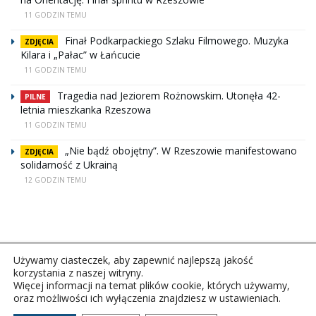
11 GODZIN TEMU
Finał Podkarpackiego Szlaku Filmowego. Muzyka
ZDJĘCIA
Kilara i „Pałac” w Łańcucie
11 GODZIN TEMU
Tragedia nad Jeziorem Rożnowskim. Utonęła 42-
PILNE
letnia mieszkanka Rzeszowa
11 GODZIN TEMU
„Nie bądź obojętny”. W Rzeszowie manifestowano
ZDJĘCIA
solidarność z Ukrainą
12 GODZIN TEMU
Używamy ciasteczek, aby zapewnić najlepszą jakość
korzystania z naszej witryny.
Więcej informacji na temat plików cookie, których używamy,
oraz możliwości ich wyłączenia znajdziesz w ustawieniach.
Copyright © 2026Polskie Radio Rzeszów S.A. w likwidacj.