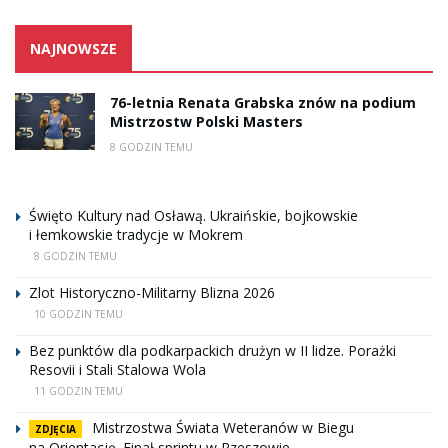
NAJNOWSZE
76-letnia Renata Grabska znów na podium
Mistrzostw Polski Masters
8 GODZIN TEMU
Święto Kultury nad Osławą. Ukraińskie, bojkowskie
i łemkowskie tradycje w Mokrem
8 GODZIN TEMU
Zlot Historyczno-Militarny Blizna 2026
10 GODZIN TEMU
Bez punktów dla podkarpackich drużyn w II lidze. Porażki
Resovii i Stali Stalowa Wola
11 GODZIN TEMU
Mistrzostwa Świata Weteranów w Biegu
ZDJĘCIA
na Orientację. Finał sprintu w Rzeszowie