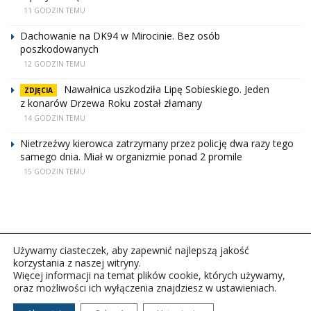
11 GODZIN TEMU
Dachowanie na DK94 w Mirocinie. Bez osób
poszkodowanych
12 GODZIN TEMU
Nawałnica uszkodziła Lipę Sobieskiego. Jeden
ZDJĘCIA
z konarów Drzewa Roku został złamany
14 GODZIN TEMU
Nietrzeźwy kierowca zatrzymany przez policję dwa razy tego
samego dnia. Miał w organizmie ponad 2 promile
15 GODZIN TEMU
Używamy ciasteczek, aby zapewnić najlepszą jakość
korzystania z naszej witryny.
Więcej informacji na temat plików cookie, których używamy,
oraz możliwości ich wyłączenia znajdziesz w ustawieniach.
Copyright © 2026Polskie Radio Rzeszów S.A. w likwidacj.