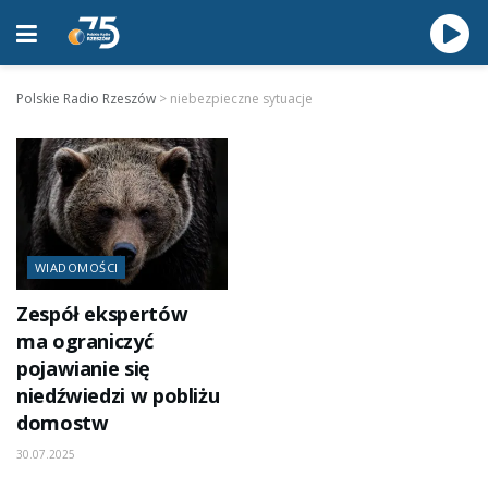
Polskie Radio Rzeszów
>
niebezpieczne sytuacje
WIADOMOŚCI
Zespół ekspertów
ma ograniczyć
pojawianie się
niedźwiedzi w pobliżu
domostw
30.07.2025