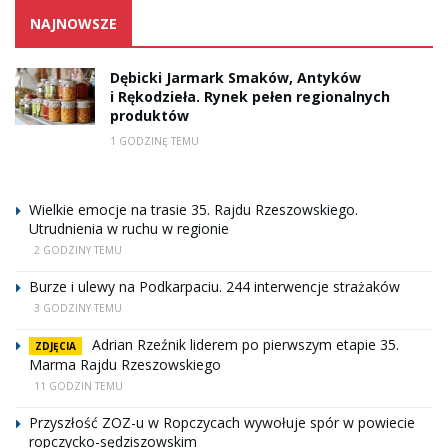
NAJNOWSZE
Dębicki Jarmark Smaków, Antyków
i Rękodzieła. Rynek pełen regionalnych
produktów
1 GODZINĘ TEMU
Wielkie emocje na trasie 35. Rajdu Rzeszowskiego.
Utrudnienia w ruchu w regionie
2 GODZINY TEMU
Burze i ulewy na Podkarpaciu. 244 interwencje strażaków
3 GODZINY TEMU
Adrian Rzeźnik liderem po pierwszym etapie 35.
ZDJĘCIA
Marma Rajdu Rzeszowskiego
11 GODZIN TEMU
Przyszłość ZOZ-u w Ropczycach wywołuje spór w powiecie
ropczycko-sędziszowskim