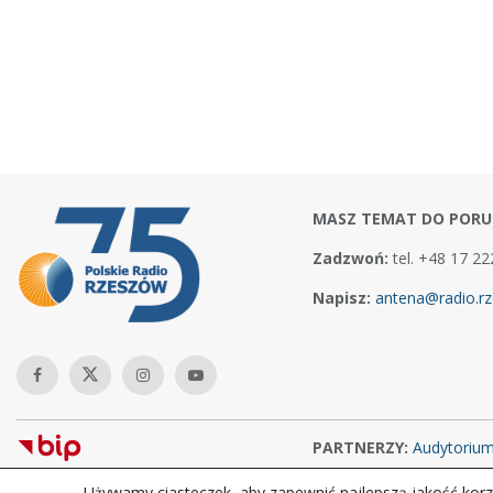
MASZ TEMAT DO PORU
Zadzwoń:
tel. +48 17 22
Napisz:
antena@radio.rz
PARTNERZY:
Audytoriu
Używamy ciasteczek, aby zapewnić najlepszą jakość korzy