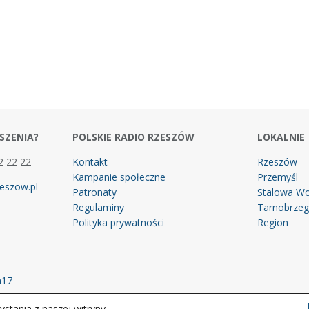
SZENIA?
POLSKIE RADIO RZESZÓW
LOKALNIE
2 22 22
Kontakt
Rzeszów
Kampanie społeczne
Przemyśl
eszow.pl
Patronaty
Stalowa Wo
Regulaminy
Tarnobrze
Polityka prywatności
Region
m17
stania z naszej witryny.