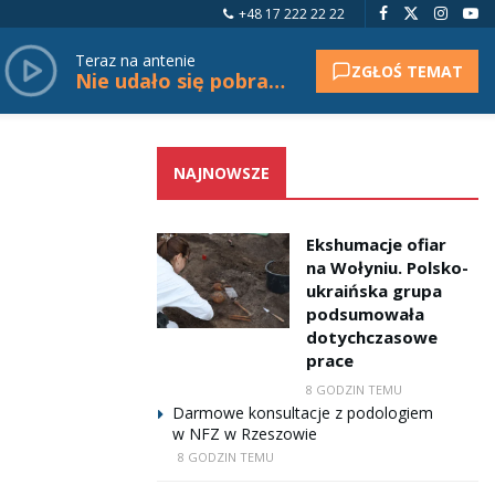
+48 17 222 22 22
Teraz na antenie
ZGŁOŚ TEMAT
Nie udało się pobrać tytułu.
NAJNOWSZE
Ekshumacje ofiar
na Wołyniu. Polsko-
ukraińska grupa
podsumowała
dotychczasowe
prace
8 GODZIN TEMU
Darmowe konsultacje z podologiem
w NFZ w Rzeszowie
8 GODZIN TEMU