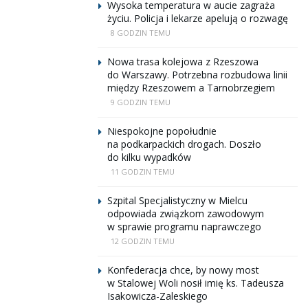
Wysoka temperatura w aucie zagraża
życiu. Policja i lekarze apelują o rozwagę
8 GODZIN TEMU
Nowa trasa kolejowa z Rzeszowa
do Warszawy. Potrzebna rozbudowa linii
między Rzeszowem a Tarnobrzegiem
9 GODZIN TEMU
Niespokojne popołudnie
na podkarpackich drogach. Doszło
do kilku wypadków
11 GODZIN TEMU
Szpital Specjalistyczny w Mielcu
odpowiada związkom zawodowym
w sprawie programu naprawczego
12 GODZIN TEMU
Konfederacja chce, by nowy most
w Stalowej Woli nosił imię ks. Tadeusza
Isakowicza-Zaleskiego