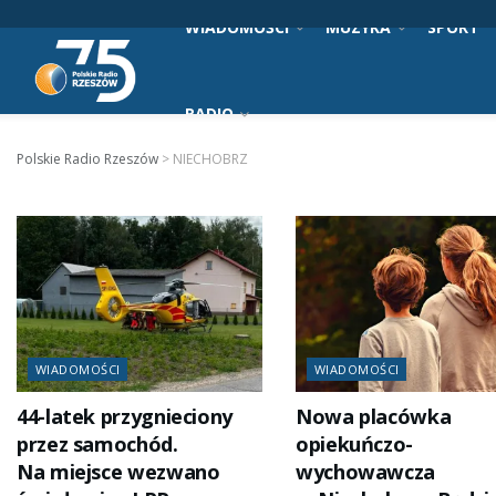
WIADOMOŚCI
MUZYKA
SPORT
RADIO
Polskie Radio Rzeszów
>
NIECHOBRZ
WIADOMOŚCI
WIADOMOŚCI
44-latek przygnieciony
Nowa placówka
przez samochód.
opiekuńczo-
Na miejsce wezwano
wychowawcza