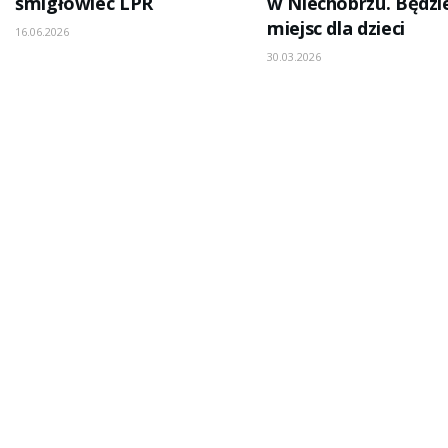
śmigłowiec LPR
w Niechobrzu. Będzi
miejsc dla dzieci
16.06.2026
30.03.2026