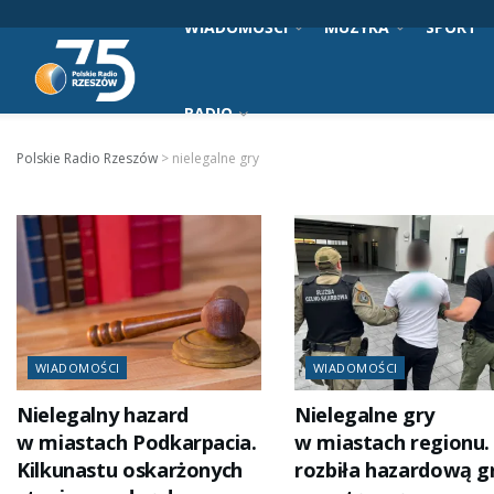
WIADOMOŚCI
MUZYKA
SPORT
RADIO
Polskie Radio Rzeszów
>
nielegalne gry
WIADOMOŚCI
WIADOMOŚCI
Nielegalny hazard
Nielegalne gry
w miastach Podkarpacia.
w miastach regionu.
Kilkunastu oskarżonych
rozbiła hazardową g