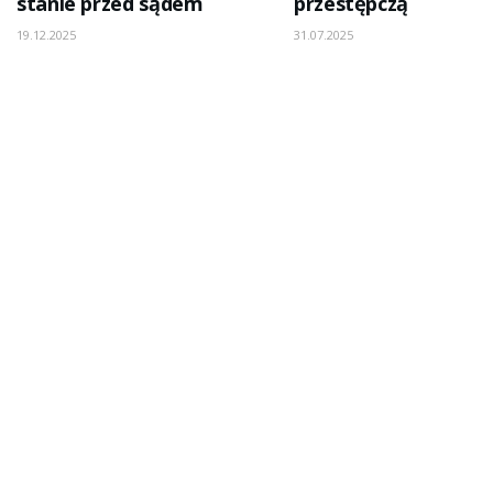
stanie przed sądem
przestępczą
19.12.2025
31.07.2025