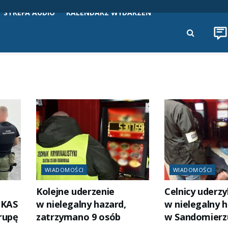
STREFA AUDIO
KALENDARZ WYDARZEŃ
WIADOMOŚCI
WIADOMOŚCI
Kolejne uderzenie
Celnicy uderzyl
 KAS
w nielegalny hazard,
w nielegalny 
rupę
zatrzymano 9 osób
w Sandomierz