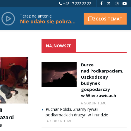
+48 17 222 22 22
Teraz na antenie
ZGŁOŚ TEMAT
Nie udało się pobrać tytułu.
NAJNOWSZE
Burze
nad Podkarpaciem.
Uszkodzony
budynek
gospodarczy
w Wierzawicach
6 GODZIN TEMU
i
Puchar Polski. Znamy rywali
podkarpackich drużyn w I rundzie
hazard
6 GODZIN TEMU
u