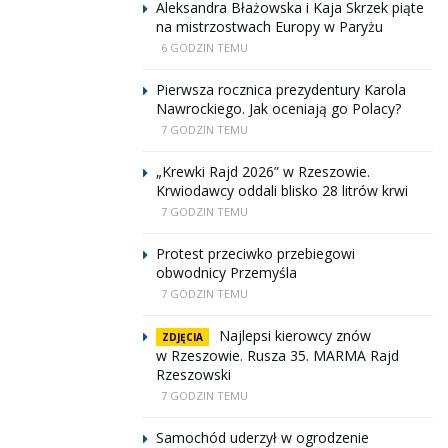
Aleksandra Błażowska i Kaja Skrzek piąte
na mistrzostwach Europy w Paryżu
6 GODZIN TEMU
Pierwsza rocznica prezydentury Karola
Nawrockiego. Jak oceniają go Polacy?
7 GODZIN TEMU
„Krewki Rajd 2026” w Rzeszowie.
Krwiodawcy oddali blisko 28 litrów krwi
7 GODZIN TEMU
Protest przeciwko przebiegowi
obwodnicy Przemyśla
7 GODZIN TEMU
Najlepsi kierowcy znów
ZDJĘCIA
w Rzeszowie. Rusza 35. MARMA Rajd
Rzeszowski
7 GODZIN TEMU
Samochód uderzył w ogrodzenie