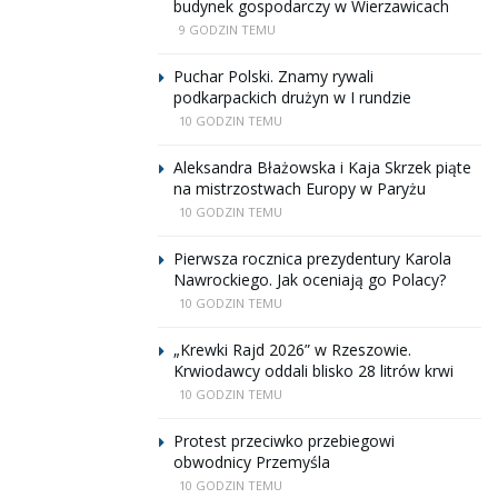
budynek gospodarczy w Wierzawicach
9 GODZIN TEMU
Puchar Polski. Znamy rywali
podkarpackich drużyn w I rundzie
10 GODZIN TEMU
Aleksandra Błażowska i Kaja Skrzek piąte
na mistrzostwach Europy w Paryżu
10 GODZIN TEMU
Pierwsza rocznica prezydentury Karola
Nawrockiego. Jak oceniają go Polacy?
10 GODZIN TEMU
„Krewki Rajd 2026” w Rzeszowie.
Krwiodawcy oddali blisko 28 litrów krwi
10 GODZIN TEMU
Protest przeciwko przebiegowi
obwodnicy Przemyśla
10 GODZIN TEMU