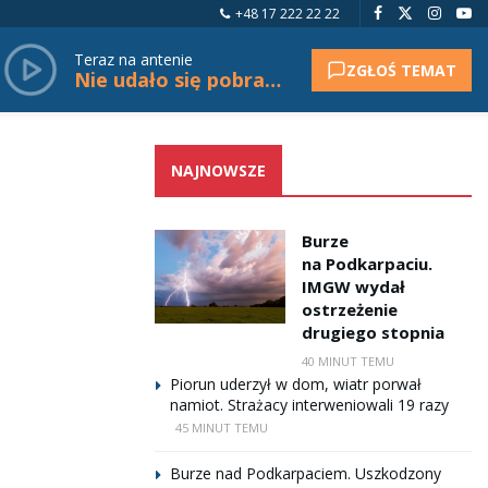
+48 17 222 22 22
Teraz na antenie
ZGŁOŚ TEMAT
Nie udało się pobrać tytułu.
NAJNOWSZE
Burze
na Podkarpaciu.
IMGW wydał
ostrzeżenie
drugiego stopnia
40 MINUT TEMU
Piorun uderzył w dom, wiatr porwał
namiot. Strażacy interweniowali 19 razy
45 MINUT TEMU
Burze nad Podkarpaciem. Uszkodzony