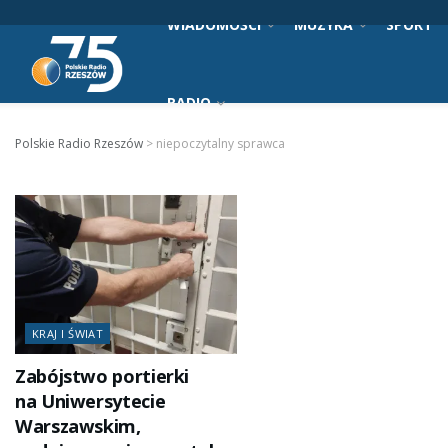
WIADOMOŚCI
MUZYKA
SPORT
RADIO
Polskie Radio Rzeszów
>
niepoczytalny sprawca
KRAJ I ŚWIAT
Zabójstwo portierki
na Uniwersytecie
Warszawskim,