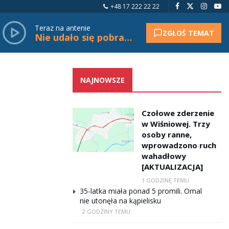
+48 17 222 22 22
Teraz na antenie
ZGŁOŚ TEMAT
Nie udało się pobrać tytułu.
NAJNOWSZE
Czołowe zderzenie
w Wiśniowej. Trzy
osoby ranne,
wprowadzono ruch
wahadłowy
[AKTUALIZACJA]
1 GODZINĘ TEMU
35-latka miała ponad 5 promili. Omal
nie utonęła na kąpielisku
2 GODZINY TEMU