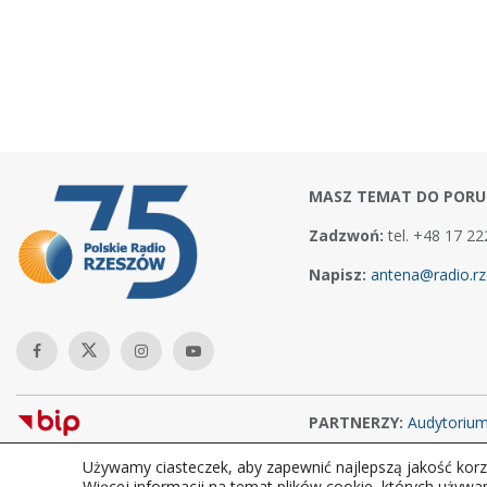
MASZ TEMAT DO PORU
Zadzwoń:
tel. +48 17 22
Napisz:
antena@radio.rz
PARTNERZY:
Audytoriu
Używamy ciasteczek, aby zapewnić najlepszą jakość korzy
Copyright © 2026Polskie Radio Rzeszów S.A. w likwidacj. Wszelkie
Więcej informacji na temat plików cookie, których używa