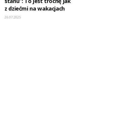
stanu”: To jest trochę jak
z dziećmi na wakacjach
26.07.2025