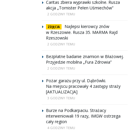
Caritas zbiera wyprawki szkolne. Rusza
akcja „Tornister Pełen Uśmiechów”
2 GODZINY TEMU
Najlepsi kierowcy znów
ZDJĘCIA
w Rzeszowie. Rusza 35. MARMA Rajd
Rzeszowski
2 GODZINY TEMU
Bezpłatne badanie znamion w Błażowej.
Przyjedzie mobilna „Fura Zdrowia”
2 GODZINY TEMU
Pożar garażu przy ul. Dąbrówki.
Na miejscu pracowały 4 zastępy straży
[AKTUALIZACJA]
3 GODZINY TEMU
Burze na Podkarpaciu. Strażacy
interweniowali 19 razy, IMGW ostrzega
cały region
4 GODZINY TEMU