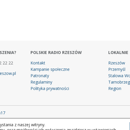
SZENIA?
POLSKIE RADIO RZESZÓW
LOKALNIE
2 22 22
Kontakt
Rzeszów
Kampanie społeczne
Przemyśl
eszow.pl
Patronaty
Stalowa Wo
Regulaminy
Tarnobrze
Polityka prywatności
Region
m17
stania z naszej witryny.
 prawa zastrzeżone.
my, oraz możliwości ich wyłączenia znajdziesz w ustawieniach.