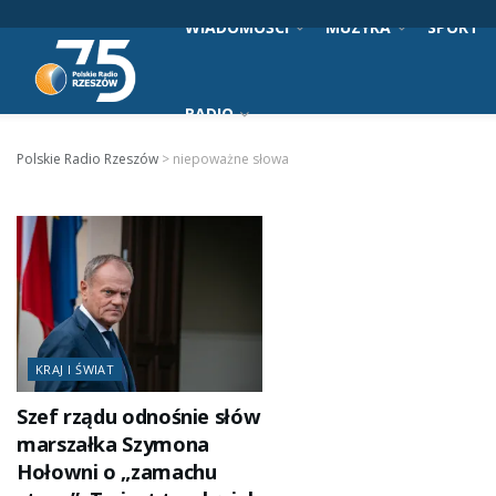
WIADOMOŚCI
MUZYKA
SPORT
RADIO
Polskie Radio Rzeszów
>
niepoważne słowa
KRAJ I ŚWIAT
Szef rządu odnośnie słów
marszałka Szymona
Hołowni o „zamachu