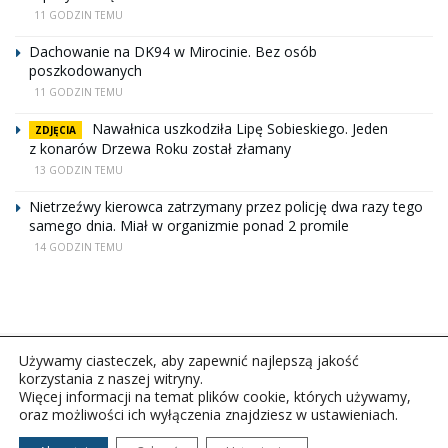
11 GODZIN TEMU
Dachowanie na DK94 w Mirocinie. Bez osób
poszkodowanych
11 GODZIN TEMU
Nawałnica uszkodziła Lipę Sobieskiego. Jeden
ZDJĘCIA
z konarów Drzewa Roku został złamany
13 GODZIN TEMU
Nietrzeźwy kierowca zatrzymany przez policję dwa razy tego
samego dnia. Miał w organizmie ponad 2 promile
14 GODZIN TEMU
Używamy ciasteczek, aby zapewnić najlepszą jakość
korzystania z naszej witryny.
Więcej informacji na temat plików cookie, których używamy,
oraz możliwości ich wyłączenia znajdziesz w ustawieniach.
Copyright © 2026Polskie Radio Rzeszów S.A. w likwidacj.