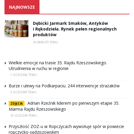
NAJNOWSZE
Dębicki Jarmark Smaków, Antyków
i Rękodzieła. Rynek pełen regionalnych
produktów
34 MINUTY TEMU
Wielkie emocje na trasie 35. Rajdu Rzeszowskiego.
Utrudnienia w ruchu w regionie
1 GODZINĘ TEMU
Burze i ulewy na Podkarpaciu. 244 interwencje strażaków
3 GODZINY TEMU
Adrian Rzeźnik liderem po pierwszym etapie 35.
ZDJĘCIA
Marma Rajdu Rzeszowskiego
10 GODZIN TEMU
Przyszłość ZOZ-u w Ropczycach wywołuje spór w powiecie
ropczycko-sędziszowskim