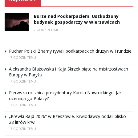
Burze nad Podkarpaciem. Uszkodzony
budynek gospodarczy w Wierzawicach
7 GODZIN TEMU
Puchar Polski. Znamy rywali podkarpackich drużyn w I rundzie
7 GODZIN TEMU
Aleksandra Błażowska i Kaja Skrzek piąte na mistrzostwach
Europy w Paryżu
7 GODZIN TEMU
Pierwsza rocznica prezydentury Karola Nawrockiego. Jak
oceniają go Polacy?
7 GODZIN TEMU
„Krewki Rajd 2026” w Rzeszowie. Krwiodawcy oddali blisko
28 litrów krwi
7 GODZIN TEMU