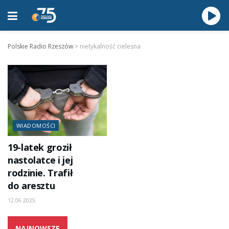
Polskie Radio Rzeszów
>
nietykalność cielesna
WIADOMOŚCI
19-latek groził
nastolatce i jej
rodzinie. Trafił
do aresztu
12.06.2025
NAJNOWSZE