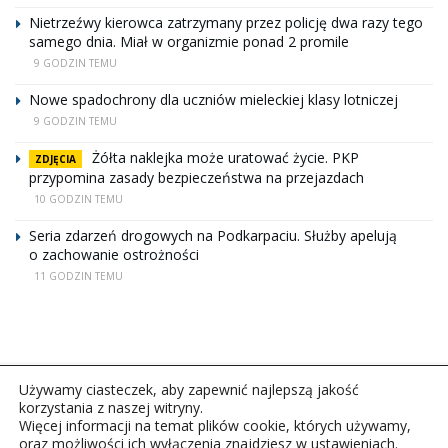
Nietrzeźwy kierowca zatrzymany przez policję dwa razy tego
samego dnia. Miał w organizmie ponad 2 promile
9 GODZIN TEMU
Nowe spadochrony dla uczniów mieleckiej klasy lotniczej
9 GODZIN TEMU
Żółta naklejka może uratować życie. PKP
ZDJĘCIA
przypomina zasady bezpieczeństwa na przejazdach
10 GODZIN TEMU
Seria zdarzeń drogowych na Podkarpaciu. Służby apelują
o zachowanie ostrożności
11 GODZIN TEMU
Używamy ciasteczek, aby zapewnić najlepszą jakość
korzystania z naszej witryny.
Więcej informacji na temat plików cookie, których używamy,
oraz możliwości ich wyłączenia znajdziesz w ustawieniach.