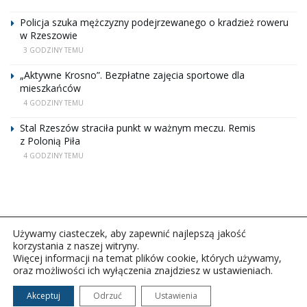
Policja szuka mężczyzny podejrzewanego o kradzież roweru
w Rzeszowie
3 GODZINY TEMU
„Aktywne Krosno”. Bezpłatne zajęcia sportowe dla
mieszkańców
4 GODZINY TEMU
Stal Rzeszów straciła punkt w ważnym meczu. Remis
z Polonią Piła
4 GODZINY TEMU
Używamy ciasteczek, aby zapewnić najlepszą jakość
korzystania z naszej witryny.
Więcej informacji na temat plików cookie, których używamy,
oraz możliwości ich wyłączenia znajdziesz w ustawieniach.
Copyright © 2026Polskie Radio Rzeszów S.A. w likwidacj.
Wszelkie prawa zastrzeżone.
Akceptuj
Odrzuć
Ustawienia