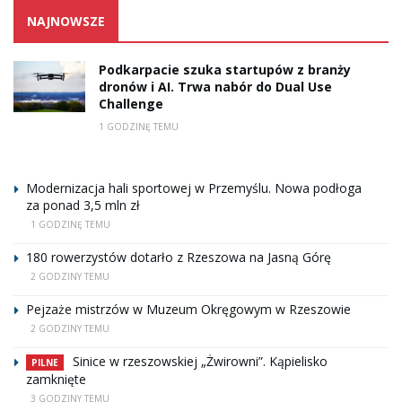
NAJNOWSZE
Podkarpacie szuka startupów z branży
dronów i AI. Trwa nabór do Dual Use
Challenge
1 GODZINĘ TEMU
Modernizacja hali sportowej w Przemyślu. Nowa podłoga
za ponad 3,5 mln zł
1 GODZINĘ TEMU
180 rowerzystów dotarło z Rzeszowa na Jasną Górę
2 GODZINY TEMU
Pejzaże mistrzów w Muzeum Okręgowym w Rzeszowie
2 GODZINY TEMU
Sinice w rzeszowskiej „Żwirowni”. Kąpielisko
PILNE
zamknięte
3 GODZINY TEMU