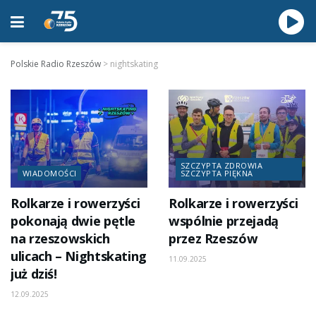
Polskie Radio Rzeszów
>
nightskating
SZCZYPTA ZDROWIA
WIADOMOŚCI
SZCZYPTA PIĘKNA
Rolkarze i rowerzyści
Rolkarze i rowerzyści
pokonają dwie pętle
wspólnie przejadą
na rzeszowskich
przez Rzeszów
ulicach – Nightskating
11.09.2025
już dziś!
12.09.2025