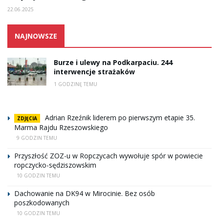
22.06.2025
NAJNOWSZE
Burze i ulewy na Podkarpaciu. 244
interwencje strażaków
1 GODZINĘ TEMU
Adrian Rzeźnik liderem po pierwszym etapie 35.
ZDJĘCIA
Marma Rajdu Rzeszowskiego
9 GODZIN TEMU
Przyszłość ZOZ-u w Ropczycach wywołuje spór w powiecie
ropczycko-sędziszowskim
10 GODZIN TEMU
Dachowanie na DK94 w Mirocinie. Bez osób
poszkodowanych
10 GODZIN TEMU