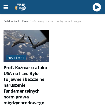
Polskie Radio Rzeszów
>
nomy prawa międzynarodowego
KRAJ I ŚWIAT
Prof. Kuźniar o ataku
USA na Iran: Było
to jawne i bezczelne
naruszenie
fundamentalnych
norm prawa
międzynarodowego