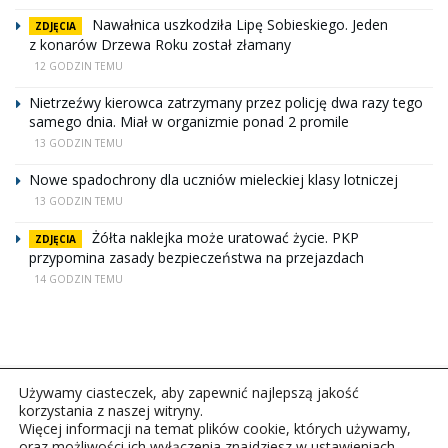
Nawałnica uszkodziła Lipę Sobieskiego. Jeden
ZDJĘCIA
z konarów Drzewa Roku został złamany
12 GODZIN TEMU
Nietrzeźwy kierowca zatrzymany przez policję dwa razy tego
samego dnia. Miał w organizmie ponad 2 promile
13 GODZIN TEMU
Nowe spadochrony dla uczniów mieleckiej klasy lotniczej
13 GODZIN TEMU
Żółta naklejka może uratować życie. PKP
ZDJĘCIA
przypomina zasady bezpieczeństwa na przejazdach
14 GODZIN TEMU
Używamy ciasteczek, aby zapewnić najlepszą jakość
korzystania z naszej witryny.
Więcej informacji na temat plików cookie, których używamy,
oraz możliwości ich wyłączenia znajdziesz w ustawieniach.