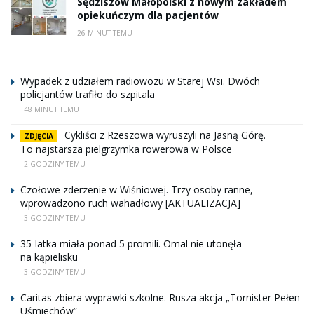
Sędziszów Małopolski z nowym zakładem
opiekuńczym dla pacjentów
26 MINUT TEMU
Wypadek z udziałem radiowozu w Starej Wsi. Dwóch
policjantów trafiło do szpitala
48 MINUT TEMU
Cykliści z Rzeszowa wyruszyli na Jasną Górę.
ZDJĘCIA
To najstarsza pielgrzymka rowerowa w Polsce
2 GODZINY TEMU
Czołowe zderzenie w Wiśniowej. Trzy osoby ranne,
wprowadzono ruch wahadłowy [AKTUALIZACJA]
3 GODZINY TEMU
35-latka miała ponad 5 promili. Omal nie utonęła
na kąpielisku
3 GODZINY TEMU
Caritas zbiera wyprawki szkolne. Rusza akcja „Tornister Pełen
Uśmiechów”