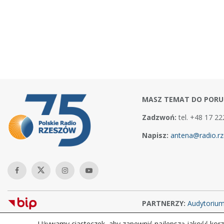
MASZ TEMAT DO PORU
Zadzwoń:
tel. +48 17 22
Napisz:
antena@radio.rz
PARTNERZY:
Audytoriu
Używamy ciasteczek, aby zapewnić najlepszą jakość korzy