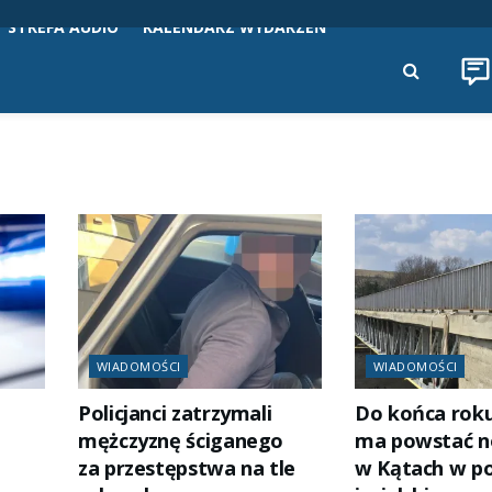
STREFA AUDIO
KALENDARZ WYDARZEŃ
WIADOMOŚCI
WIADOMOŚCI
Policjanci zatrzymali
Do końca rok
mężczyznę ściganego
ma powstać 
za przestępstwa na tle
w Kątach w p