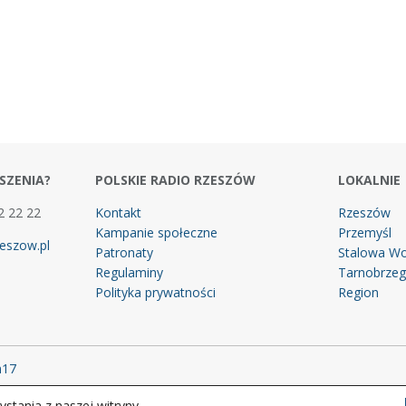
SZENIA?
POLSKIE RADIO RZESZÓW
LOKALNIE
2 22 22
Kontakt
Rzeszów
Kampanie społeczne
Przemyśl
eszow.pl
Patronaty
Stalowa Wo
Regulaminy
Tarnobrze
Polityka prywatności
Region
m17
stania z naszej witryny.