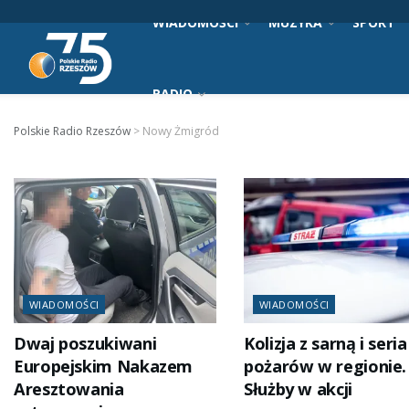
WIADOMOŚCI
MUZYKA
SPORT
RADIO
Polskie Radio Rzeszów
>
Nowy Żmigród
WIADOMOŚCI
WIADOMOŚCI
Dwaj poszukiwani
Kolizja z sarną i seria
Europejskim Nakazem
pożarów w regionie.
Aresztowania
Służby w akcji