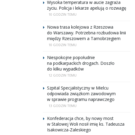
Wysoka temperatura w aucie zagraża
życiu. Policja i lekarze apelują o rozwagę
10 GODZIN TEMU
Nowa trasa kolejowa z Rzeszowa
do Warszawy. Potrzebna rozbudowa linii
między Rzeszowem a Tarnobrzegiem
10 GODZIN TEMU
Niespokojne popołudnie
na podkarpackich drogach. Doszło
do kilku wypadków
12 GODZIN TEMU
Szpital Specjalistyczny w Mielcu
odpowiada związkom zawodowym
w sprawie programu naprawczego
13 GODZIN TEMU
Konfederacja chce, by nowy most
w Stalowej Woli nosił imię ks. Tadeusza
Isakowicza-Zaleskiego