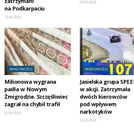
zatrzymani
03.05.2026
na Podkarpaciu
10.06.2026
WIADOMOŚCI
WIADOMOŚCI
Milionowa wygrana
Jasielska grupa SPE
padła w Nowym
w akcji. Zatrzymała
Żmigrodzie. Szczęśliwiec
dwóch kierowców
zagrał na chybił trafił
pod wpływem
narkotyków
20.03.2026
12.02.2026