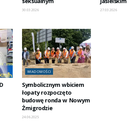
seksualnym
jasielskim
30.03.2026
27.03.2026
WIADOMOŚCI
ED
Symbolicznym wbiciem
łopaty rozpoczęto
budowę ronda w Nowym
Żmigrodzie
24.06.2025