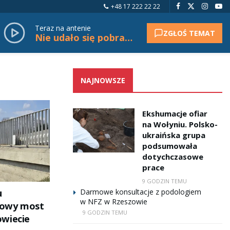
+48 17 222 22 22
Teraz na antenie
ZGŁOŚ TEMAT
Nie udało się pobrać tytułu.
NAJNOWSZE
Ekshumacje ofiar
na Wołyniu. Polsko-
ukraińska grupa
podsumowała
dotychczasowe
prace
9 GODZIN TEMU
u
Darmowe konsultacje z podologiem
w NFZ w Rzeszowie
nowy most
9 GODZIN TEMU
owiecie