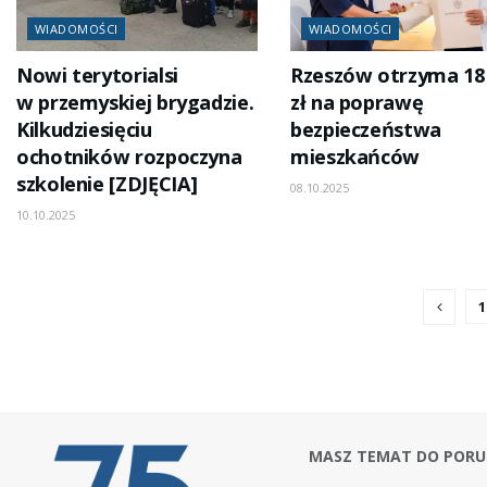
WIADOMOŚCI
WIADOMOŚCI
Nowi terytorialsi
Rzeszów otrzyma 18
w przemyskiej brygadzie.
zł na poprawę
Kilkudziesięciu
bezpieczeństwa
ochotników rozpoczyna
mieszkańców
szkolenie [ZDJĘCIA]
08.10.2025
10.10.2025
1
MASZ TEMAT DO PORU