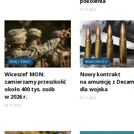
pokolenia
07.11.2025
KRAJ I ŚWIAT
WIADOMOŚCI
Wiceszef MON:
Nowy kontrakt
zamierzamy przeszkolić
na amunicję z Deza
około 400 tys. osób
dla wojska
w 2026 r.
05.11.2025
06.11.2025