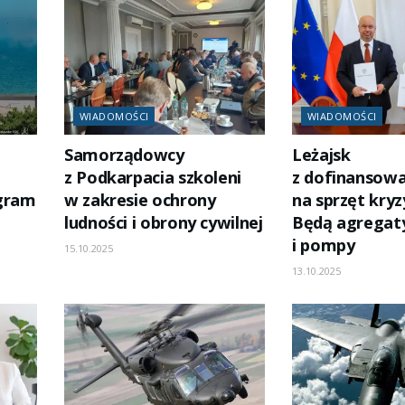
WIADOMOŚCI
WIADOMOŚCI
Samorządowcy
Leżajsk
z Podkarpacia szkoleni
z dofinansow
ogram
w zakresie ochrony
na sprzęt kry
ludności i obrony cywilnej
Będą agregat
i pompy
15.10.2025
13.10.2025