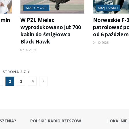
WIADOMOŚCI
KRAJ I ŚWIAT
 mln
W PZL Mielec
Norweskie F-3
wyprodukowano już 700
patrolować po
kabin do śmigłowca
od 6 październ
Black Hawk
04.10.2025
07.10.2025
STRONA 2 Z 4
2
3
4
SZENIA?
POLSKIE RADIO RZESZÓW
LOKALNIE