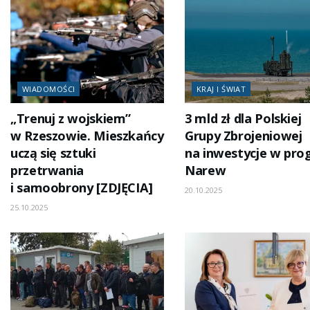
WIADOMOŚCI
KRAJ I ŚWIAT
„Trenuj z wojskiem”
3 mld zł dla Polskiej
w Rzeszowie. Mieszkańcy
Grupy Zbrojeniowej
uczą się sztuki
na inwestycje w pr
przetrwania
Narew
i samoobrony [ZDJĘCIA]
20.10.2025
25.10.2025