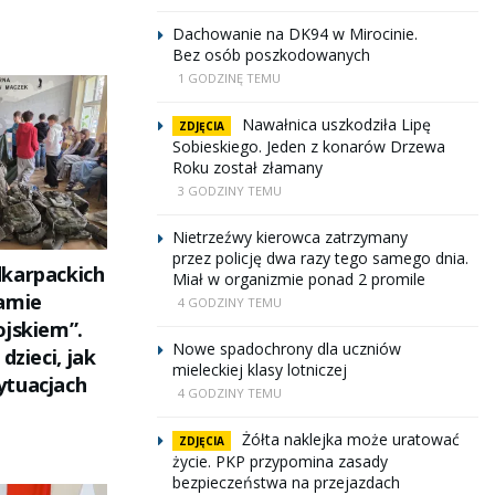
Dachowanie na DK94 w Mirocinie.
Bez osób poszkodowanych
1 GODZINĘ TEMU
Nawałnica uszkodziła Lipę
ZDJĘCIA
Sobieskiego. Jeden z konarów Drzewa
Roku został złamany
3 GODZINY TEMU
Nietrzeźwy kierowca zatrzymany
przez policję dwa razy tego samego dnia.
karpackich
Miał w organizmie ponad 2 promile
amie
4 GODZINY TEMU
ojskiem”.
Nowe spadochrony dla uczniów
dzieci, jak
mieleckiej klasy lotniczej
ytuacjach
4 GODZINY TEMU
Żółta naklejka może uratować
ZDJĘCIA
życie. PKP przypomina zasady
bezpieczeństwa na przejazdach