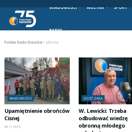
WIADOMOŚCI
MUZYKA
SPORT
RADIO
Polskie Radio Rzeszów
>
obrona
WIADOMOŚCI
GOŚĆ DNIA
Upamiętnienie obrońców
W. Lewicki: Trzeba
Cisnej
odbudować wiedzę
obronną młodego
08.11.2025