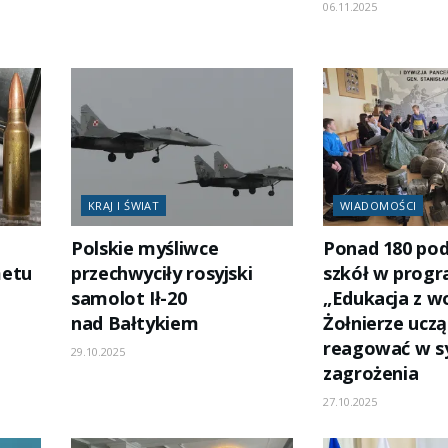
06.11.2025
KRAJ I ŚWIAT
WIADOMOŚCI
Polskie myśliwce
Ponad 180 pod
metu
przechwyciły rosyjski
szkół w progr
samolot Ił-20
„Edukacja z w
nad Bałtykiem
Żołnierze uczą 
reagować w s
29.10.2025
zagrożenia
27.10.2025