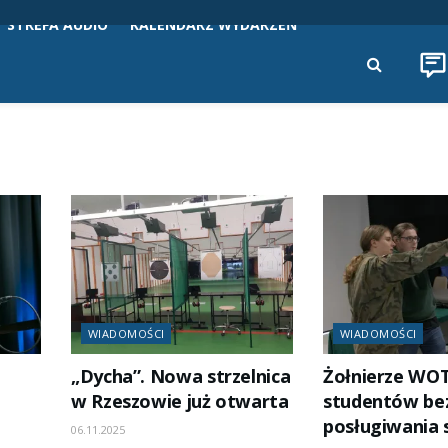
STREFA AUDIO
KALENDARZ WYDARZEŃ
WIADOMOŚCI
WIADOMOŚCI
„Dycha”. Nowa strzelnica
Żołnierze WOT
w Rzeszowie już otwarta
studentów be
posługiwania s
06.11.2025