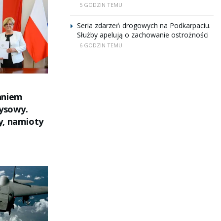
5 GODZIN TEMU
Seria zdarzeń drogowych na Podkarpaciu.
Służby apelują o zachowanie ostrożności
6 GODZIN TEMU
aniem
zysowy.
y, namioty