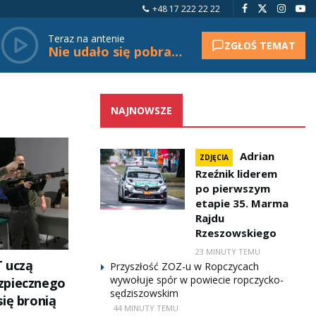
+48 17 222 22 22
Teraz na antenie
ZGŁOŚ TEMAT
Nie udało się pobrać tytułu.
NAJNOWSZE
Adrian
ZDJĘCIA
Rzeźnik liderem
po pierwszym
etapie 35. Marma
Rajdu
Rzeszowskiego
23 MINUTY TEMU
 uczą
Przyszłość ZOZ-u w Ropczycach
wywołuje spór w powiecie ropczycko-
zpiecznego
sędziszowskim
ię bronią
44 MINUTY TEMU