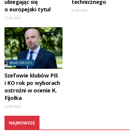
ubiegając się
technicznego
o europejski tytuł
09.06.2025
17.06.2025
WIADOMOŚCI
Szefowie klubów PiS
i KO rok po wyborach
ostrożni w ocenie K.
Fijołka
22.04.2025
NAJNOWSZE