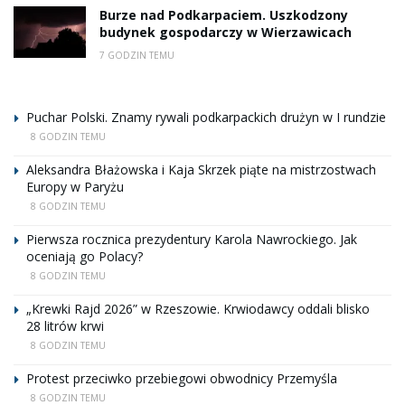
Burze nad Podkarpaciem. Uszkodzony
budynek gospodarczy w Wierzawicach
7 GODZIN TEMU
Puchar Polski. Znamy rywali podkarpackich drużyn w I rundzie
8 GODZIN TEMU
Aleksandra Błażowska i Kaja Skrzek piąte na mistrzostwach
Europy w Paryżu
8 GODZIN TEMU
Pierwsza rocznica prezydentury Karola Nawrockiego. Jak
oceniają go Polacy?
8 GODZIN TEMU
„Krewki Rajd 2026” w Rzeszowie. Krwiodawcy oddali blisko
28 litrów krwi
8 GODZIN TEMU
Protest przeciwko przebiegowi obwodnicy Przemyśla
8 GODZIN TEMU