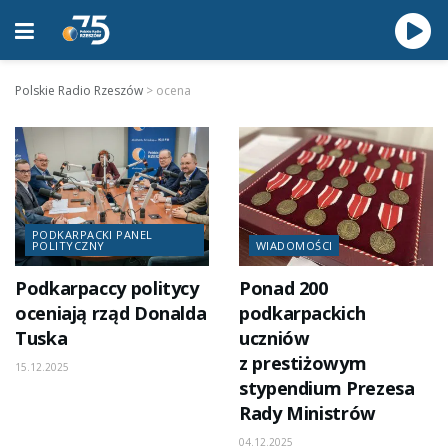
Polskie Radio Rzeszów
>
ocena
PODKARPACKI PANEL
POLITYCZNY
WIADOMOŚCI
Podkarpaccy politycy
Ponad 200
oceniają rząd Donalda
podkarpackich
Tuska
uczniów
z prestiżowym
15.12.2025
stypendium Prezesa
Rady Ministrów
04.12.2025