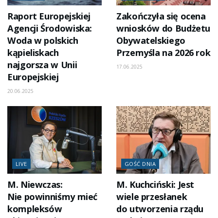
Raport Europejskiej
Zakończyła się ocena
Agencji Środowiska:
wniosków do Budżetu
Woda w polskich
Obywatelskiego
kąpieliskach
Przemyśla na 2026 rok
najgorsza w Unii
17.06.2025
Europejskiej
20.06.2025
LIVE
GOŚĆ DNIA
M. Niewczas:
M. Kuchciński: Jest
Nie powinniśmy mieć
wiele przesłanek
kompleksów
do utworzenia rządu