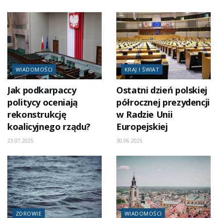
WIADOMOŚCI
KRAJ I ŚWIAT
Jak podkarpaccy
Ostatni dzień polskiej
politycy oceniają
półrocznej prezydencji
rekonstrukcję
w Radzie Unii
koalicyjnego rządu?
Europejskiej
23.07.2025
30.06.2025
ZDROWIE
WIADOMOŚCI