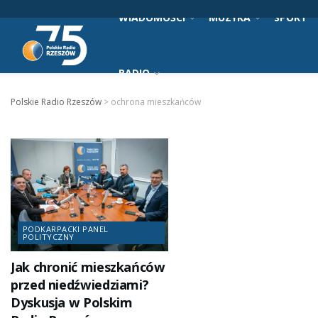
WIADOMOŚCI
MUZYKA
SPORT
RADIO
Polskie Radio Rzeszów
>
ochrona mieszkańców
PODKARPACKI PANEL
POLITYCZNY
Jak chronić mieszkańców
przed niedźwiedziami?
Dyskusja w Polskim