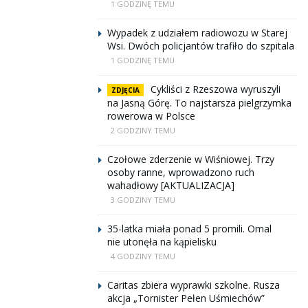
1 GODZINĘ TEMU
Wypadek z udziałem radiowozu w Starej
Wsi. Dwóch policjantów trafiło do szpitala
1 GODZINĘ TEMU
Cykliści z Rzeszowa wyruszyli
ZDJĘCIA
na Jasną Górę. To najstarsza pielgrzymka
rowerowa w Polsce
2 GODZINY TEMU
Czołowe zderzenie w Wiśniowej. Trzy
osoby ranne, wprowadzono ruch
wahadłowy [AKTUALIZACJA]
3 GODZINY TEMU
35-latka miała ponad 5 promili. Omal
nie utonęła na kąpielisku
4 GODZINY TEMU
Caritas zbiera wyprawki szkolne. Rusza
akcja „Tornister Pełen Uśmiechów”