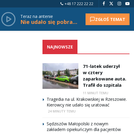
+48 17 222 22 22
Teraz na antenie
ZGŁOŚ TEMAT
Nie udało się pobrać tytułu.
NAJNOWSZE
71-latek uderzył
w cztery
zaparkowane auta.
Trafił do szpitala
11 MINUT TEMU
Tragedia na ul. Krakowskiej w Rzeszowie.
Kierowcy nie udało się uratować
24 MINUTY TEMU
Sędziszów Małopolski z nowym
zakładem opiekuńczym dla pacjentów