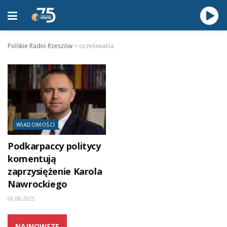
Polskie Radio Rzeszów
>
oczekiwania
WIADOMOŚCI
Podkarpaccy politycy
komentują
zaprzysiężenie Karola
Nawrockiego
06.08.2025
NAJNOWSZE