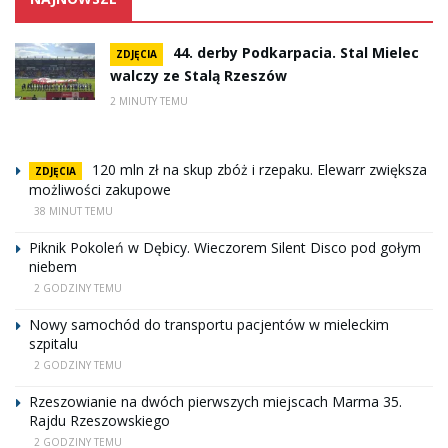
44. derby Podkarpacia. Stal Mielec
ZDJĘCIA
walczy ze Stalą Rzeszów
2 MINUTY TEMU
120 mln zł na skup zbóż i rzepaku. Elewarr zwiększa
ZDJĘCIA
możliwości zakupowe
38 MINUT TEMU
Piknik Pokoleń w Dębicy. Wieczorem Silent Disco pod gołym
niebem
2 GODZINY TEMU
Nowy samochód do transportu pacjentów w mieleckim
szpitalu
2 GODZINY TEMU
Rzeszowianie na dwóch pierwszych miejscach Marma 35.
Rajdu Rzeszowskiego
2 GODZINY TEMU