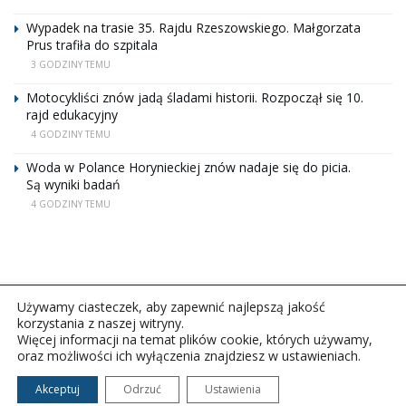
Wypadek na trasie 35. Rajdu Rzeszowskiego. Małgorzata
Prus trafiła do szpitala
3 GODZINY TEMU
Motocykliści znów jadą śladami historii. Rozpoczął się 10.
rajd edukacyjny
4 GODZINY TEMU
Woda w Polance Horynieckiej znów nadaje się do picia.
Są wyniki badań
4 GODZINY TEMU
Używamy ciasteczek, aby zapewnić najlepszą jakość
korzystania z naszej witryny.
Więcej informacji na temat plików cookie, których używamy,
oraz możliwości ich wyłączenia znajdziesz w ustawieniach.
Copyright © 2026Polskie Radio Rzeszów S.A. w likwidacj.
Wszelkie prawa zastrzeżone.
Akceptuj
Odrzuć
Ustawienia