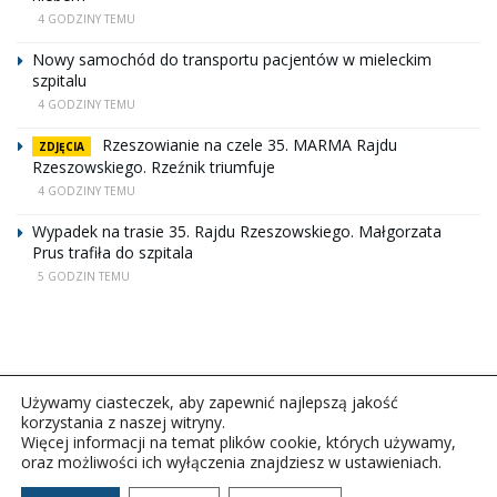
4 GODZINY TEMU
Nowy samochód do transportu pacjentów w mieleckim
szpitalu
4 GODZINY TEMU
Rzeszowianie na czele 35. MARMA Rajdu
ZDJĘCIA
Rzeszowskiego. Rzeźnik triumfuje
4 GODZINY TEMU
Wypadek na trasie 35. Rajdu Rzeszowskiego. Małgorzata
Prus trafiła do szpitala
5 GODZIN TEMU
Używamy ciasteczek, aby zapewnić najlepszą jakość
korzystania z naszej witryny.
Więcej informacji na temat plików cookie, których używamy,
oraz możliwości ich wyłączenia znajdziesz w ustawieniach.
Copyright © 2026Polskie Radio Rzeszów S.A. w likwidacj.