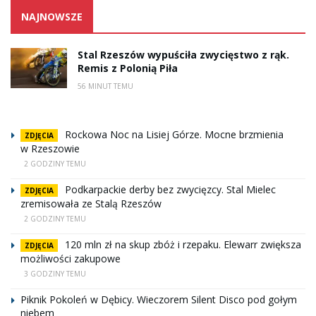
NAJNOWSZE
Stal Rzeszów wypuściła zwycięstwo z rąk.
Remis z Polonią Piła
56 MINUT TEMU
Rockowa Noc na Lisiej Górze. Mocne brzmienia
ZDJĘCIA
w Rzeszowie
2 GODZINY TEMU
Podkarpackie derby bez zwycięzcy. Stal Mielec
ZDJĘCIA
zremisowała ze Stalą Rzeszów
2 GODZINY TEMU
120 mln zł na skup zbóż i rzepaku. Elewarr zwiększa
ZDJĘCIA
możliwości zakupowe
3 GODZINY TEMU
Piknik Pokoleń w Dębicy. Wieczorem Silent Disco pod gołym
niebem