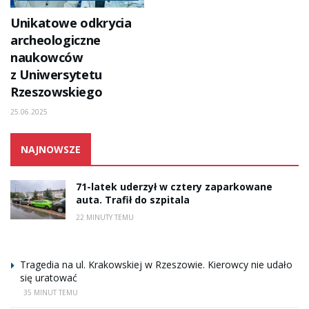
Unikatowe odkrycia
archeologiczne
naukowców
z Uniwersytetu
Rzeszowskiego
25.06.2025
NAJNOWSZE
71-latek uderzył w cztery zaparkowane
auta. Trafił do szpitala
22 MINUTY TEMU
Tragedia na ul. Krakowskiej w Rzeszowie. Kierowcy nie udało
się uratować
35 MINUT TEMU