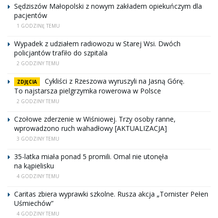
Sędziszów Małopolski z nowym zakładem opiekuńczym dla
pacjentów
1 GODZINĘ TEMU
Wypadek z udziałem radiowozu w Starej Wsi. Dwóch
policjantów trafiło do szpitala
2 GODZINY TEMU
Cykliści z Rzeszowa wyruszyli na Jasną Górę.
ZDJĘCIA
To najstarsza pielgrzymka rowerowa w Polsce
2 GODZINY TEMU
Czołowe zderzenie w Wiśniowej. Trzy osoby ranne,
wprowadzono ruch wahadłowy [AKTUALIZACJA]
3 GODZINY TEMU
35-latka miała ponad 5 promili. Omal nie utonęła
na kąpielisku
4 GODZINY TEMU
Caritas zbiera wyprawki szkolne. Rusza akcja „Tornister Pełen
Uśmiechów”
4 GODZINY TEMU