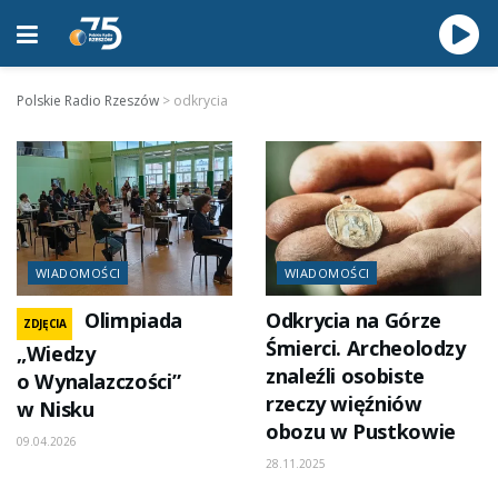
Polskie Radio Rzeszów
>
odkrycia
WIADOMOŚCI
WIADOMOŚCI
Olimpiada
Odkrycia na Górze
ZDJĘCIA
Śmierci. Archeolodzy
„Wiedzy
znaleźli osobiste
o Wynalazczości”
rzeczy więźniów
w Nisku
obozu w Pustkowie
09.04.2026
28.11.2025