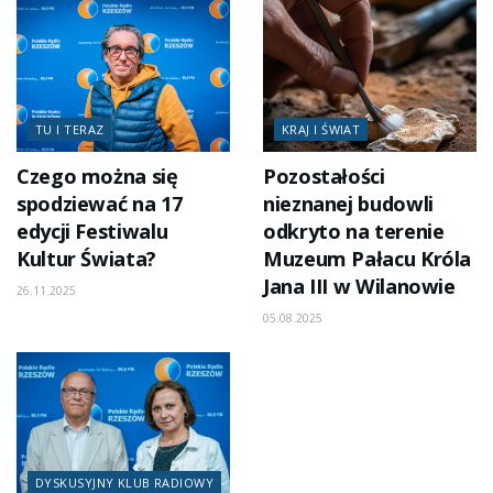
TU I TERAZ
KRAJ I ŚWIAT
Czego można się
Pozostałości
spodziewać na 17
nieznanej budowli
edycji Festiwalu
odkryto na terenie
Kultur Świata?
Muzeum Pałacu Króla
Jana III w Wilanowie
26.11.2025
05.08.2025
DYSKUSYJNY KLUB RADIOWY