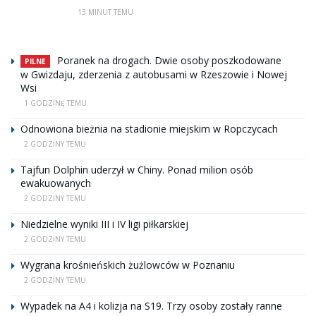
13 MINUT TEMU
Poranek na drogach. Dwie osoby poszkodowane
PILNE
w Gwizdaju, zderzenia z autobusami w Rzeszowie i Nowej
Wsi
1 GODZINĘ TEMU
Odnowiona bieżnia na stadionie miejskim w Ropczycach
2 GODZINY TEMU
Tajfun Dolphin uderzył w Chiny. Ponad milion osób
ewakuowanych
2 GODZINY TEMU
Niedzielne wyniki III i IV ligi piłkarskiej
2 GODZINY TEMU
Wygrana krośnieńskich żużlowców w Poznaniu
2 GODZINY TEMU
Wypadek na A4 i kolizja na S19. Trzy osoby zostały ranne