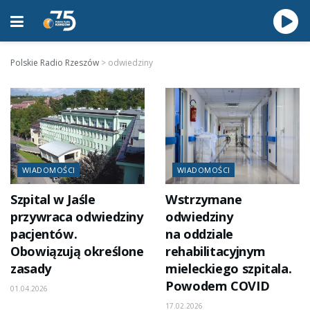
Polskie Radio Rzeszów
>
odwiedziny
WIADOMOŚCI
WIADOMOŚCI
Szpital w Jaśle
Wstrzymane
przywraca odwiedziny
odwiedziny
pacjentów.
na oddziale
Obowiązują określone
rehabilitacyjnym
zasady
mieleckiego szpitala.
Powodem COVID
01.04.2026
17.02.2026