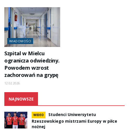
WIADOMOŚCI
Szpital w Mielcu
ogranicza odwiedziny.
Powodem wzrost
zachorowań na grypę
12.02.2026
NAJNOWSZE
Studenci Uniwersytetu
WIDEO
Rzeszowskiego mistrzami Europy w piłce
nożnej