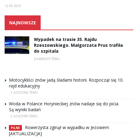
12.09.2025
NAJNOWSZE
Wypadek na trasie 35. Rajdu
Rzeszowskiego. Małgorzata Prus trafiła
do szpitala
24 MINUTY TEMU
Motocykliści znów jadą śladami historii. Rozpoczął się 10.
rajd edukacyjny
1 GODZINĘ TEMU
Woda w Polance Horynieckiej znów nadaje się do picia.
Są wyniki badań
2 GODZINY TEMU
Rowerzysta zginął w wypadku w Jeżowem
PILNE
[AKTUALIZACJA]