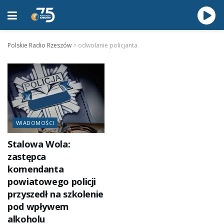
Polskie Radio Rzeszów
>
odwołanie policjanta
WIADOMOŚCI
Stalowa Wola:
zastępca
komendanta
powiatowego policji
przyszedł na szkolenie
pod wpływem
alkoholu