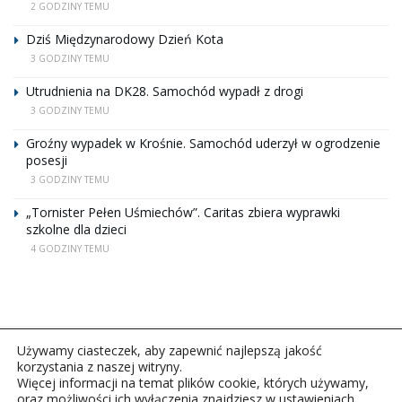
2 GODZINY TEMU
Dziś Międzynarodowy Dzień Kota
3 GODZINY TEMU
Utrudnienia na DK28. Samochód wypadł z drogi
3 GODZINY TEMU
Groźny wypadek w Krośnie. Samochód uderzył w ogrodzenie
posesji
3 GODZINY TEMU
„Tornister Pełen Uśmiechów”. Caritas zbiera wyprawki
szkolne dla dzieci
4 GODZINY TEMU
Używamy ciasteczek, aby zapewnić najlepszą jakość
korzystania z naszej witryny.
Więcej informacji na temat plików cookie, których używamy,
oraz możliwości ich wyłączenia znajdziesz w ustawieniach.