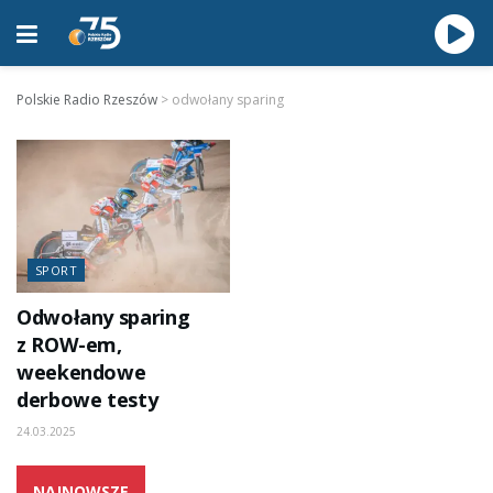
Polskie Radio Rzeszów
>
odwołany sparing
SPORT
Odwołany sparing
z ROW-em,
weekendowe
derbowe testy
24.03.2025
NAJNOWSZE