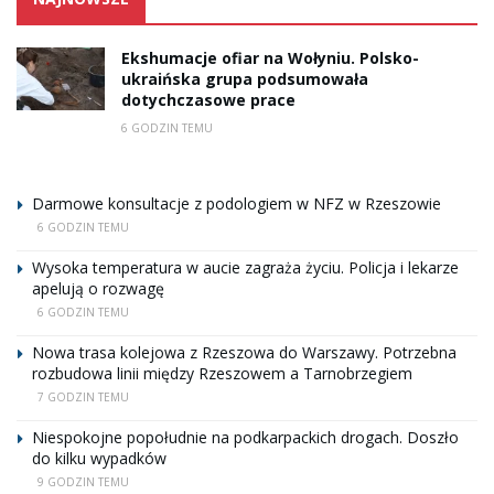
Ekshumacje ofiar na Wołyniu. Polsko-
ukraińska grupa podsumowała
dotychczasowe prace
6 GODZIN TEMU
Darmowe konsultacje z podologiem w NFZ w Rzeszowie
6 GODZIN TEMU
Wysoka temperatura w aucie zagraża życiu. Policja i lekarze
apelują o rozwagę
6 GODZIN TEMU
Nowa trasa kolejowa z Rzeszowa do Warszawy. Potrzebna
rozbudowa linii między Rzeszowem a Tarnobrzegiem
7 GODZIN TEMU
Niespokojne popołudnie na podkarpackich drogach. Doszło
do kilku wypadków
9 GODZIN TEMU