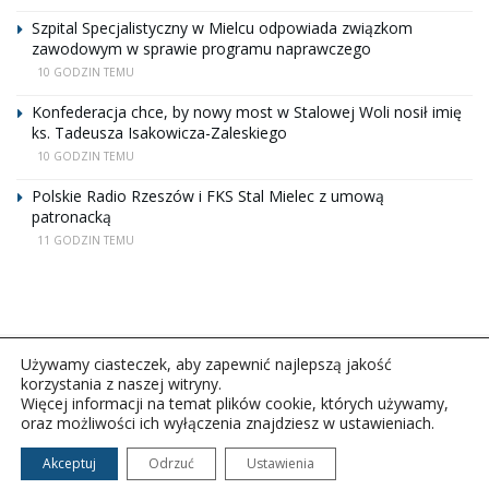
Szpital Specjalistyczny w Mielcu odpowiada związkom
zawodowym w sprawie programu naprawczego
10 GODZIN TEMU
Konfederacja chce, by nowy most w Stalowej Woli nosił imię
ks. Tadeusza Isakowicza-Zaleskiego
10 GODZIN TEMU
Polskie Radio Rzeszów i FKS Stal Mielec z umową
patronacką
11 GODZIN TEMU
Używamy ciasteczek, aby zapewnić najlepszą jakość
korzystania z naszej witryny.
Więcej informacji na temat plików cookie, których używamy,
oraz możliwości ich wyłączenia znajdziesz w ustawieniach.
Copyright © 2026Polskie Radio Rzeszów S.A. w likwidacj.
Wszelkie prawa zastrzeżone.
Akceptuj
Odrzuć
Ustawienia